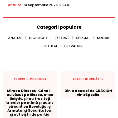
Analize
10 Septembrie 2025, 23:44
Categorii populare
ANALIZE
HIGHLIGHT
EXTERNE
SPECIAL
SOCIAL
POLITICA
DEZVALUIRI
ARTICOLUL PRECEDENT
ARTICOLUL URMĂTOR
Mircea Dinescu: Când l-
Din a doua zi de CRĂCIUN
au văzut pe Iliescu, s-au
vin zăpezile
liniştit, şi-au tras toţi
tricolor pe mână şi au zis
că sunt cu Revoluţia: şi
Armata, şi Securitatea,
şi activiştii de partid