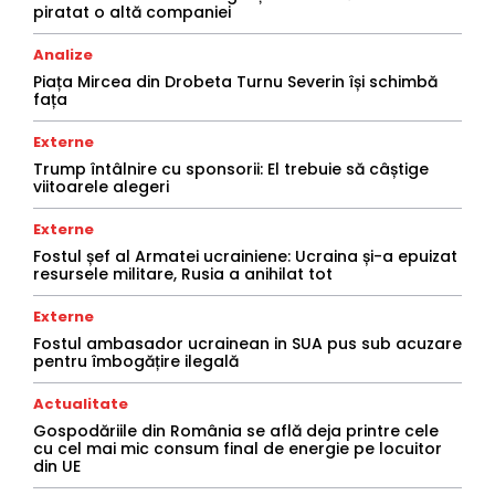
piratat o altă companiei
Analize
Piața Mircea din Drobeta Turnu Severin își schimbă
fața
Externe
Trump întâlnire cu sponsorii: El trebuie să câștige
viitoarele alegeri
Externe
Fostul șef al Armatei ucrainiene: Ucraina și-a epuizat
resursele militare, Rusia a anihilat tot
Externe
Fostul ambasador ucrainean in SUA pus sub acuzare
pentru îmbogățire ilegală
Actualitate
Gospodăriile din România se află deja printre cele
cu cel mai mic consum final de energie pe locuitor
din UE