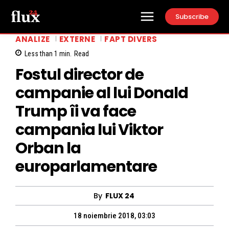
Subscribe
ANALIZE
EXTERNE
FAPT DIVERS
Less than 1
min.
Read
Fostul director de
campanie al lui Donald
Trump îi va face
campania lui Viktor
Orban la
europarlamentare
By
FLUX 24
18 noiembrie 2018, 03:03