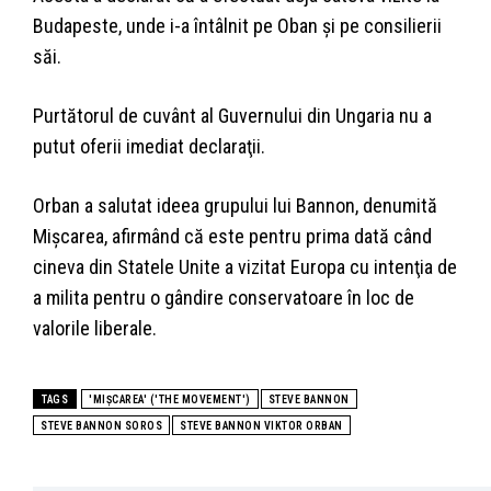
Budapeste, unde i-a întâlnit pe Oban şi pe consilierii
săi.
Purtătorul de cuvânt al Guvernului din Ungaria nu a
putut oferii imediat declaraţii.
Orban a salutat ideea grupului lui Bannon, denumită
Mişcarea, afirmând că este pentru prima dată când
cineva din Statele Unite a vizitat Europa cu intenţia de
a milita pentru o gândire conservatoare în loc de
valorile liberale.
TAGS
'MIŞCAREA' ('THE MOVEMENT')
STEVE BANNON
STEVE BANNON SOROS
STEVE BANNON VIKTOR ORBAN