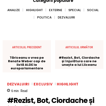
Categorii populare
ANALIZE
HIGHLIGHT
EXTERNE
SPECIAL
SOCIAL
POLITICA
DEZVALUIRI
ARTICOLUL PRECEDENT
ARTICOLUL URMĂTOR
Tăriceanu o vrea pe
#Rezist, Bot, Ciordache
Renate Weber cap de
și înjurătura care ne
listă ALDE la
unește a lui Liiceanu
europarlamentare