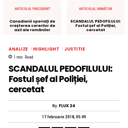
ARTICOLUL PRECEDENT
ARTICOLUL URMĂTOR
Canadienii speriați de
SCANDALUL PEDOFILULUI:
creșterea cererilor de
Fostul șef al Poliției,
azil ale românilor
cercetat