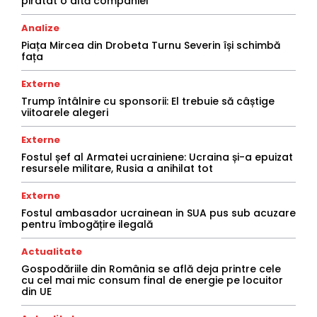
piratat o altă companiei
Analize
Piața Mircea din Drobeta Turnu Severin își schimbă
fața
Externe
Trump întâlnire cu sponsorii: El trebuie să câștige
viitoarele alegeri
Externe
Fostul șef al Armatei ucrainiene: Ucraina și-a epuizat
resursele militare, Rusia a anihilat tot
Externe
Fostul ambasador ucrainean in SUA pus sub acuzare
pentru îmbogățire ilegală
Actualitate
Gospodăriile din România se află deja printre cele
cu cel mai mic consum final de energie pe locuitor
din UE