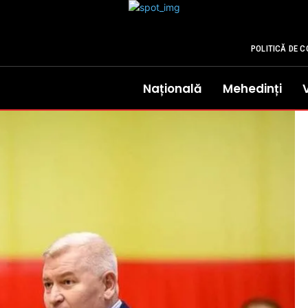
POLITICĂ DE C
Națională
Mehedinți