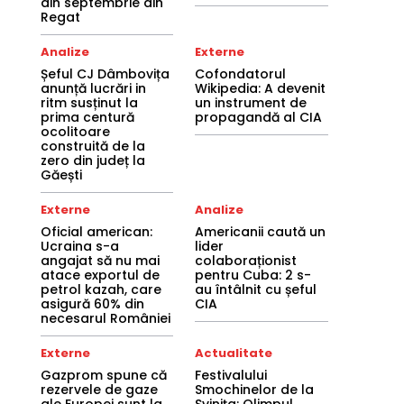
din septembrie din
Regat
Analize
Externe
Șeful CJ Dâmbovița
Cofondatorul
anunță lucrări in
Wikipedia: A devenit
ritm susținut la
un instrument de
prima centură
propagandă al CIA
ocolitoare
construită de la
zero din județ la
Găești
Externe
Analize
Oficial american:
Americanii caută un
Ucraina s-a
lider
angajat să nu mai
colaboraționist
atace exportul de
pentru Cuba: 2 s-
petrol kazah, care
au întâlnit cu șeful
asigură 60% din
CIA
necesarul României
Externe
Actualitate
Gazprom spune că
Festivalului
rezervele de gaze
Smochinelor de la