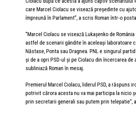
Ciolacu după ce acesta a ajuns captiv scenariului
care Marcel Ciolacu se visează preşedinte cu ajutor
împreună în Parlament”, a scris Roman într-o posta
”Marcel Ciolacu se visează Lukaşenko de România c
astfel de scenarii gândite în aceleaşi laboratoare
Năstase, Ponta sau Dragnea. PNL e singurul partid 
şi de a opri PSD-ul şi pe Ciolacu din încercarea d
subliniază Roman în mesaj.
Premierul Marcel Ciolacu, liderul PSD, a răspuns iron
potrivit cărora acesta nu va mai participa la nicio
prin secretarii generali sau putem prin telepatie”, 