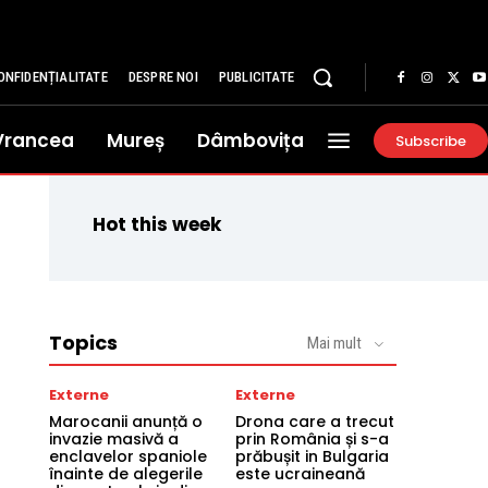
ONFIDENȚIALITATE
DESPRE NOI
PUBLICITATE
Vrancea
Mureș
Dâmbovița
Subscribe
Hot this week
Topics
Mai mult
Externe
Externe
Marocanii anunță o
Drona care a trecut
invazie masivă a
prin România și s-a
enclavelor spaniole
prăbușit in Bulgaria
înainte de alegerile
este ucraineană