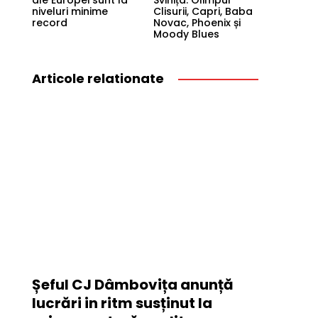
ale Europei sunt la
Svinița: Olimpul
niveluri minime
Clisurii, Capri, Baba
record
Novac, Phoenix și
Moody Blues
Articole relationate
Șeful CJ Dâmbovița anunță
lucrări in ritm susținut la