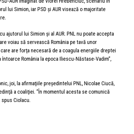
 PSD-AUR imaginat de Viorel Hrebenciuc, scenariu în
ul lui Simion, iar PSD şi AUR visează o majoritate
re.
u ajutorul lui Simion şi al AUR. PNL nu poate accepta
 care voiau să servească România pe tavă unor
care are forţa necesară de a coagula energiile dreptei
e a întoarce România la epoca Iliescu-Năstase-Vadim”,
ic, joi, la afirmaţiile preşedintelui PNL, Nicolae Ciucă,
 şedinţă a coaliţiei. ”În momentul acesta se comunică
a spus Ciolacu.