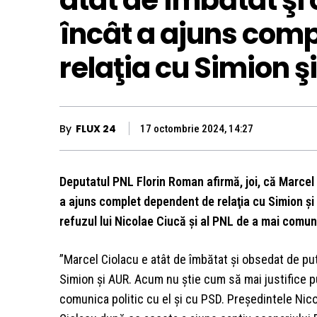
atât de îmbătat şi
încât a ajuns com
relaţia cu Simion ş
By
FLUX 24
17 octombrie 2024, 14:27
Deputatul PNL Florin Roman afirmă, joi, că Marcel 
a ajuns complet dependent de relaţia cu Simion şi 
refuzul lui Nicolae Ciucă şi al PNL de a mai comuni
”Marcel Ciolacu e atât de îmbătat şi obsedat de pu
Simion şi AUR. Acum nu ştie cum să mai justifice pu
comunica politic cu el şi cu PSD. Preşedintele Nico