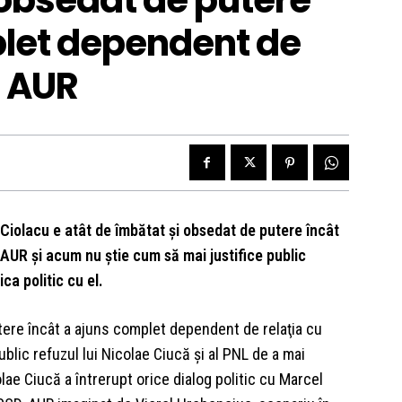
 obsedat de putere
plet dependent de
i AUR
Ciolacu e atât de îmbătat şi obsedat de putere încât
AUR şi acum nu ştie cum să mai justifice public
ca politic cu el.
tere încât a ajuns complet dependent de relaţia cu
blic refuzul lui Nicolae Ciucă şi al PNL de a mai
lae Ciucă a întrerupt orice dialog politic cu Marcel