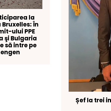
ticiparea la
a Bruxelles: În
mit-ului PPE
 şi Bulgaria
e să intre pe
chengen
Șef la trei i