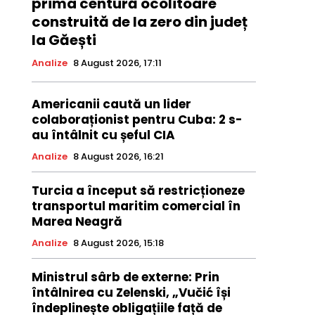
prima centură ocolitoare
construită de la zero din județ
la Găești
Analize
8 August 2026, 17:11
Americanii caută un lider
colaboraționist pentru Cuba: 2 s-
au întâlnit cu șeful CIA
Analize
8 August 2026, 16:21
Turcia a început să restricționeze
transportul maritim comercial în
Marea Neagră
Analize
8 August 2026, 15:18
Ministrul sârb de externe: Prin
întâlnirea cu Zelenski, „Vučić își
îndeplinește obligațiile față de