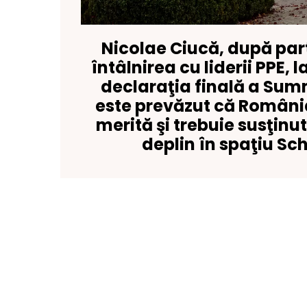
Nicolae Ciucă, după par
întâlnirea cu liderii PPE, l
declaraţia finală a Sum
este prevăzut că România
merită şi trebuie susţinut
deplin în spaţiu S