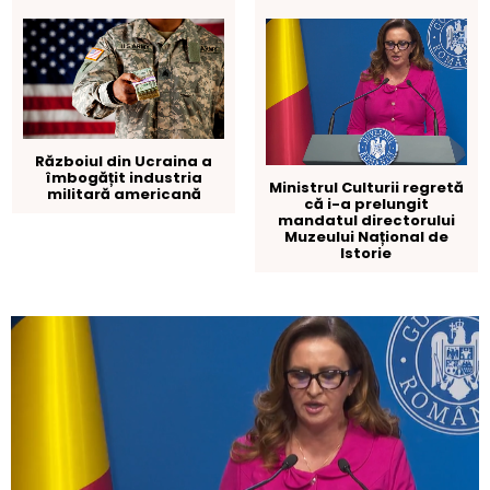
Războiul din Ucraina a
îmbogățit industria
Ministrul Culturii regretă
militară americană
că i-a prelungit
mandatul directorului
Muzeului Național de
Istorie