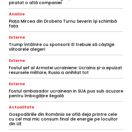
piratat o altă companiei
Analize
Piața Mircea din Drobeta Turnu Severin își schimbă
fața
Externe
Trump întâlnire cu sponsorii: El trebuie să câștige
viitoarele alegeri
Externe
Fostul șef al Armatei ucrainiene: Ucraina și-a epuizat
resursele militare, Rusia a anihilat tot
Externe
Fostul ambasador ucrainean in SUA pus sub acuzare
pentru îmbogățire ilegală
Actualitate
Gospodăriile din România se află deja printre cele
cu cel mai mic consum final de energie pe locuitor
din UE