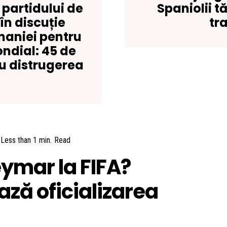
 partidului de
Spaniolii t
n discuție
tr
maniei pentru
ondial: 45 de
ru distrugerea