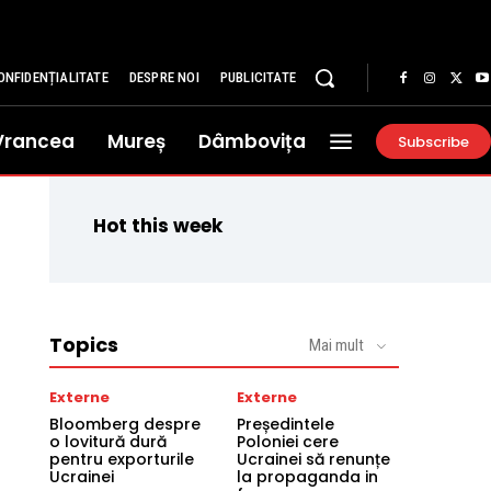
ONFIDENȚIALITATE
DESPRE NOI
PUBLICITATE
Vrancea
Mureș
Dâmbovița
Subscribe
Hot this week
Topics
Mai mult
Externe
Externe
Bloomberg despre
Președintele
o lovitură dură
Poloniei cere
pentru exporturile
Ucrainei să renunțe
Ucrainei
la propaganda in