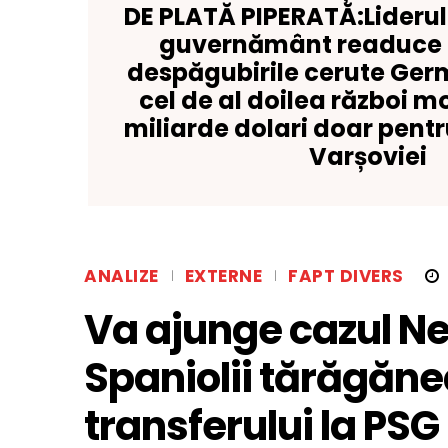
DE PLATĂ PIPERATĂ:Liderul
guvernământ readuce î
despăgubirile cerute Ger
cel de al doilea război m
miliarde dolari doar pent
Varșoviei