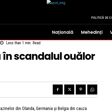
POLITICĂ DE C
Națională
Mehedinți
Less than 1
min.
Read
în scandalul ouălor
gazinelor din Olanda, Germania şi Belgia din cauza