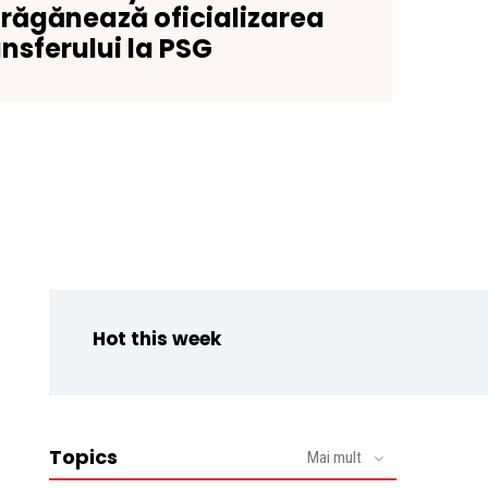
ărăgănează oficializarea
ansferului la PSG