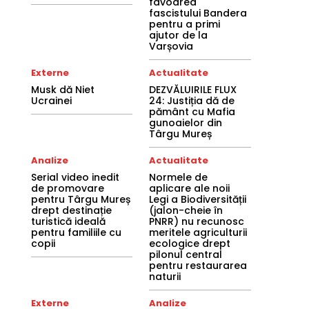
favoarea
fascistului Bandera
pentru a primi
ajutor de la
Varșovia
Externe
Actualitate
Musk dă Niet
DEZVĂLUIRILE FLUX
Ucrainei
24: Justiția dă de
pământ cu Mafia
gunoaielor din
Târgu Mureș
Analize
Actualitate
Serial video inedit
Normele de
de promovare
aplicare ale noii
pentru Târgu Mureș
Legi a Biodiversității
drept destinație
(jalon-cheie în
turistică ideală
PNRR) nu recunosc
pentru familiile cu
meritele agriculturii
copii
ecologice drept
pilonul central
pentru restaurarea
naturii
Externe
Analize