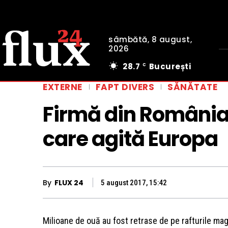
sâmbătă, 8 august,
2026
28.7
București
C
EXTERNE
FAPT DIVERS
SĂNĂTATE
Firmă din România 
care agită Europa
By
FLUX 24
5 august 2017, 15:42
­Milioane de ouă au fost retrase de pe rafturile ma