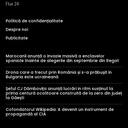
Flux 24
Politică de confidențialitate
Despre noi
Publicitate
Marocanii anunță o invazie masivă a enclavelor
spaniole înainte de alegerile din septembrie din Regat
Drona care a trecut prin România și s-a prăbușit in
Bulgaria este ucraineană
Șeful CJ Dâmbovița anunță lucrări in ritm susținut la
prima centură ocolitoare construită de la zero din județ
la Găești
Cofondatorul Wikipedia: A devenit un instrument de
propagandă al CIA