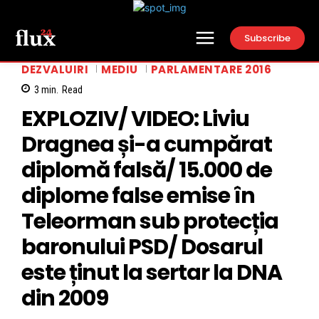
Subscribe
DEZVALUIRI
MEDIU
PARLAMENTARE 2016
3
min.
Read
EXPLOZIV/ VIDEO: Liviu
Dragnea și-a cumpărat
diplomă falsă/ 15.000 de
diplome false emise în
Teleorman sub protecția
baronului PSD/ Dosarul
este ținut la sertar la DNA
din 2009