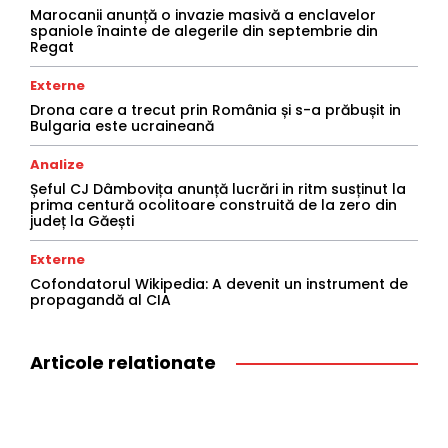
Marocanii anunță o invazie masivă a enclavelor
spaniole înainte de alegerile din septembrie din
Regat
Externe
Drona care a trecut prin România și s-a prăbușit in
Bulgaria este ucraineană
Analize
Șeful CJ Dâmbovița anunță lucrări in ritm susținut la
prima centură ocolitoare construită de la zero din
județ la Găești
Externe
Cofondatorul Wikipedia: A devenit un instrument de
propagandă al CIA
Articole relationate