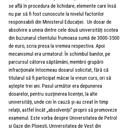
se află în procedura de lichidare, elemente care însă
nu par să fi fost cunoscute la nivelul factorilor
responsabili din Ministerul Educaţiei. Un dosar de
absolvire a uneia dintre cele două universităţi scotea
din buzunarul clientului frumoasa sumă de 3000-3500
de euro, scria presa la vremea respectiva. Apoi
mecanismul era urmatorul: În schimbul banilor, pe
parcursul câtorva săptămâni, membrii grupării
infracţionale întocmeau dosarul solicitat, fără că
titularul să fi participat măcar la vreun curs, ori să
aştepte trei ani. Pasul următor era depunerea
dosarelor, pentru susţinerea licenţei, la alte
universităţi, unde cei în cauză şi-au creat în timp
relaţii, astfel încât „absolvenţii” proprii să promoveze
examenul. Este vorba despre Universitatea de Petrol
şi Gaze din Ploieşti, Universitatea de Vest din