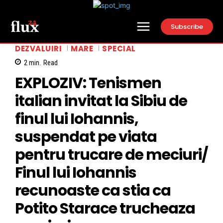
Subscribe
DEZVALUIRI
MARE
SPECIAL
2
min.
Read
EXPLOZIV: Tenismen
italian invitat la Sibiu de
finul lui Iohannis,
suspendat pe viata
pentru trucare de meciuri/
Finul lui Iohannis
recunoaste ca stia ca
Potito Starace trucheaza