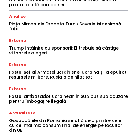
piratat o altă companiei
Analize
Piața Mircea din Drobeta Turnu Severin își schimbă
fața
Externe
Trump întâlnire cu sponsorii: El trebuie să câștige
viitoarele alegeri
Externe
Fostul șef al Armatei ucrainiene: Ucraina și-a epuizat
resursele militare, Rusia a anihilat tot
Externe
Fostul ambasador ucrainean in SUA pus sub acuzare
pentru îmbogățire ilegală
Actualitate
Gospodăriile din România se află deja printre cele
cu cel mai mic consum final de energie pe locuitor
din UE