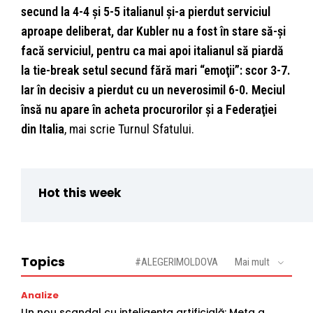
secund la 4-4 și 5-5 italianul și-a pierdut serviciul
aproape deliberat, dar Kubler nu a fost în stare să-și
facă serviciul, pentru ca mai apoi italianul să piardă
la tie-break setul secund fără mari “emoţii”: scor 3-7.
Iar în decisiv a pierdut cu un neverosimil 6-0. Meciul
însă nu apare în acheta procurorilor și a Federaţiei
din Italia
, mai scrie Turnul Sfatului.
Hot this week
Topics
#ALEGERIMOLDOVA
Mai mult
Analize
Un nou scandal cu inteligența artificială: Meta a