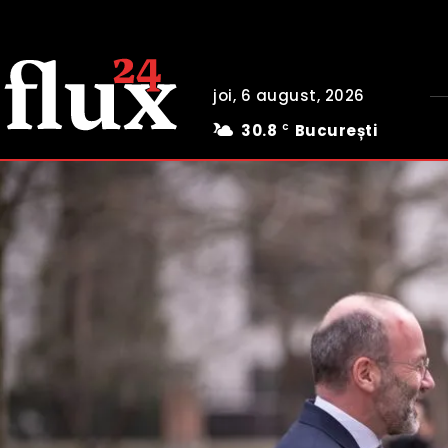
joi, 6 august, 2026
30.8
București
C