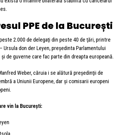
xistă o întâlnire bilaterală stabilită cu cancelarul
res.
esul PPE de la București
peste 2.000 de delegaţi din peste 40 de ţări, printre
– Ursula don der Leyen, preşedinta Parlamentului
e şi de guverne care fac parte din dreapta europeană.
Manfred Weber, căruia i se alătură preşedinţii de
membră a Uniunii Europene, dar şi comisarii europeni
openi.
are vin la București:
Leyen
tsola