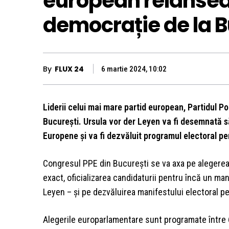
european relansea
democrație de la B
By
FLUX 24
6 martie 2024, 10:02
Liderii celui mai mare partid european, Partidul Po
București. Ursula vor der Leyen va fi desemnată 
Europene și va fi dezvăluit programul electoral pen
Congresul PPE din București se va axa pe alegerea 
exact, oficializarea candidaturii pentru încă un ma
Leyen – și pe dezvăluirea manifestului electoral p
Alegerile europarlamentare sunt programate între 6