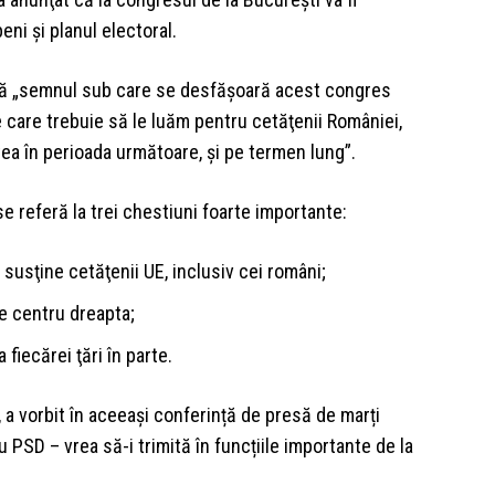
ni şi planul electoral.
 că „semnul sub care se desfăşoară acest congres
r pe care trebuie să le luăm pentru cetăţenii României,
ea în perioada următoare, şi pe termen lung”.
 referă la trei chestiuni foarte importante:
 susţine cetăţenii UE, inclusiv cei români;
de centru dreapta;
 fiecărei ţări în parte.
 a vorbit în aceeași conferință de presă de marți
 PSD – vrea să-i trimită în funcțiile importante de la