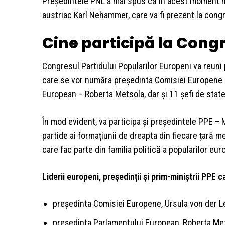
Preşedintele PNL a mai spus că în acest moment nu e
austriac Karl Nehammer, care va fi prezent la cong
Cine participă la Congr
Congresul Partidului Popularilor Europeni va reuni 
care se vor număra preşedinta Comisiei Europene 
European – Roberta Metsola, dar și 11 șefi de stat
În mod evident, va participa și președintele PPE – 
partide ai formațiunii de dreapta din fiecare țară 
care fac parte din familia politică a popularilor eur
Liderii europeni, președinții și prim-miniștrii PPE c
preşedinta Comisiei Europene, Ursula von der 
preşedinta Parlamentului European, Roberta Me