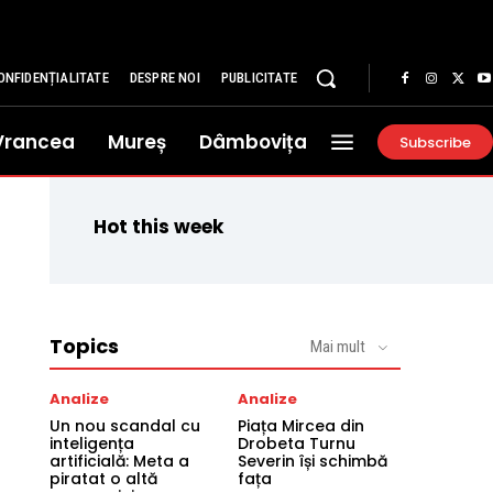
ONFIDENȚIALITATE
DESPRE NOI
PUBLICITATE
Vrancea
Mureș
Dâmbovița
Subscribe
Hot this week
Topics
Mai mult
Analize
Analize
Un nou scandal cu
Piața Mircea din
inteligența
Drobeta Turnu
artificială: Meta a
Severin își schimbă
piratat o altă
fața