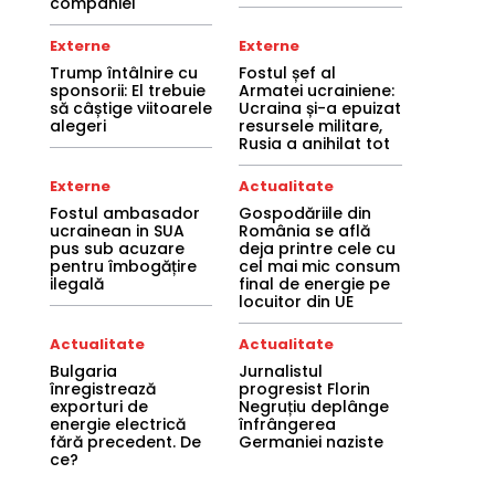
companiei
Externe
Externe
Trump întâlnire cu
Fostul șef al
sponsorii: El trebuie
Armatei ucrainiene:
să câștige viitoarele
Ucraina și-a epuizat
alegeri
resursele militare,
Rusia a anihilat tot
Externe
Actualitate
Fostul ambasador
Gospodăriile din
ucrainean in SUA
România se află
pus sub acuzare
deja printre cele cu
pentru îmbogățire
cel mai mic consum
ilegală
final de energie pe
locuitor din UE
Actualitate
Actualitate
Bulgaria
Jurnalistul
înregistrează
progresist Florin
exporturi de
Negruțiu deplânge
energie electrică
înfrângerea
fără precedent. De
Germaniei naziste
ce?