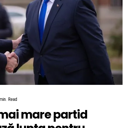
min.
Read
 mai mare partid