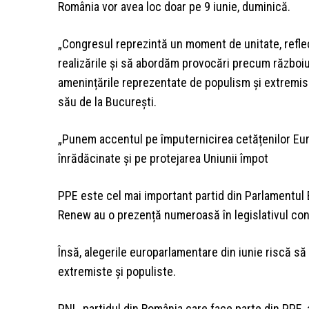
România vor avea loc doar pe 9 iunie, duminică.
„Congresul reprezintă un moment de unitate, reflec
realizările și să abordăm provocări precum războiul 
amenințările reprezentate de populism și extremis
său de la București.
„Punem accentul pe împuternicirea cetățenilor Eur
înrădăcinate și pe protejarea Uniunii împot
PPE este cel mai important partid din Parlamentul Eu
Renew au o prezență numeroasă în legislativul con
Însă, alegerile europarlamentare din iunie riscă să
extremiste și populiste.
PNL, partidul din România care face parte din PPE, 