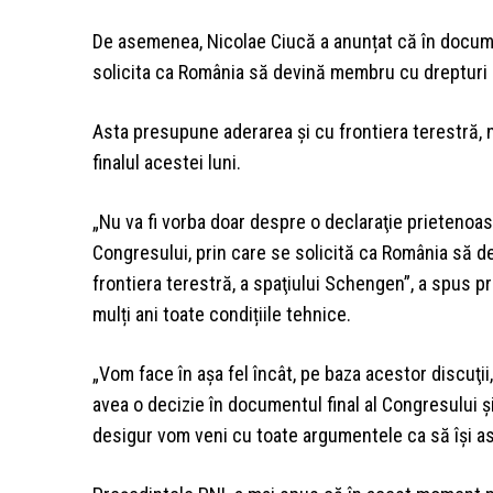
De asemenea, Nicolae Ciucă a anunțat că în docume
solicita ca România să devină membru cu drepturi 
Asta presupune aderarea și cu frontiera terestră, n
finalul acestei luni.
„Nu va fi vorba doar despre o declaraţie prietenoasă
Congresului, prin care se solicită ca România să d
frontiera terestră, a spaţiului Schengen”, a spus 
mulți ani toate condițiile tehnice.
„Vom face în aşa fel încât, pe baza acestor discuţii,
avea o decizie în documentul final al Congresului ş
desigur vom veni cu toate argumentele ca să îşi a