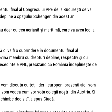
ntul final al Congresului PPE de la Bucureşti se va
depline a spaţiului Schengen din acest an.
u doar cu cea aeriană și maritimă, care va avea loc la
 ci va fi o cuprindere în documentul final al
evină membru cu drepturi depline, respectiv şi cu
președintele PNL, precizând că România îndeplinește de
 vom discuta cu toţi liderii europeni prezenţi aici, vom
i vom vedea cum vor vota colegii noştri din Austria. Şi
schimbe decizia”, a spus Ciucă.