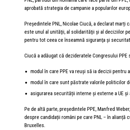
aprobată strategia de campanie a popularilor europe
Președintele PNL, Nicolae Ciucă, a declarat marți
este unul al unităţii, al solidarităţii şi al deciziilo
pentru tot ceea ce înseamnă siguranţa şi securitat
Ciucă a adăugat că dezideratele Congresului PPE se
modul în care PPE va reuşi să ia decizii pentru a
modul în care sunt păstrate valorile politicilor 
asigurarea securității interne şi externe a UE şi a
Pe de altă parte, președintele PPE, Manfred Weber,
despre candidații români pe care PNL – în alianță cu
Bruxelles.