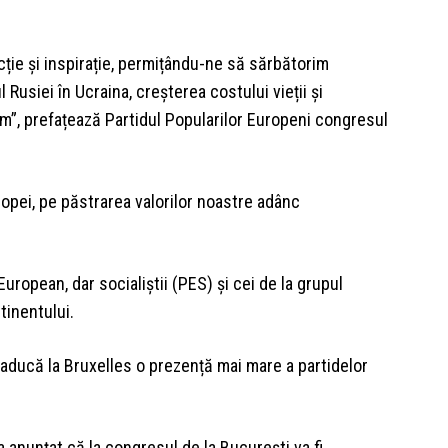
ție și inspirație, permițându-ne să sărbătorim
Rusiei în Ucraina, creșterea costului vieții și
m”, prefațează Partidul Popularilor Europeni congresul
opei, pe păstrarea valorilor noastre adânc
ropean, dar socialiștii (PES) și cei de la grupul
tinentului.
 aducă la Bruxelles o prezență mai mare a partidelor
a anunţat că la congresul de la București va fi