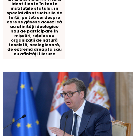
identificate în toate
instituțiile statului, în
special din structurile de
forță, pe toți cei despre
care se găsesc dovezi că
au afinități ideologice
sau de participare în
mișcări, rețele sau
organizații de natură
fascistă, neolegionară,
de extremă dreapta sau
cu afinități filoruse