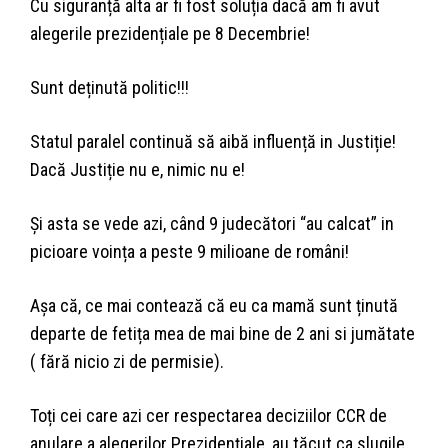
Cu siguranță alta ar fi fost soluția dacă am fi avut
alegerile prezidențiale pe 8 Decembrie!
Sunt deținută politic!!!
Statul paralel continuă să aibă influență in Justiție!
Dacă Justiție nu e, nimic nu e!
Și asta se vede azi, când 9 judecători “au calcat” in
picioare voința a peste 9 milioane de români!
Așa că, ce mai contează că eu ca mamă sunt ținută
departe de fetița mea de mai bine de 2 ani si jumătate
( fără nicio zi de permisie).
Toți cei care azi cer respectarea deciziilor CCR de
anulare a alegerilor Prezidențiale, au tăcut ca slugile