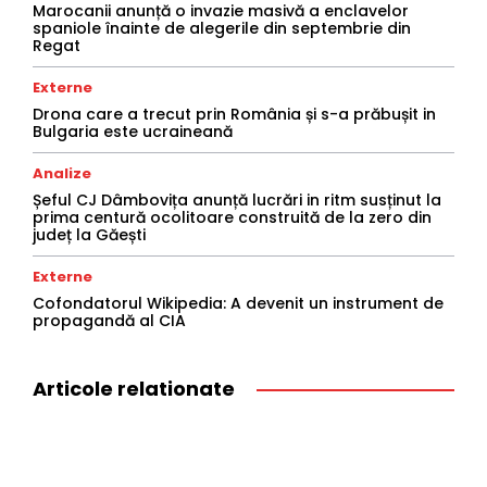
Marocanii anunță o invazie masivă a enclavelor
spaniole înainte de alegerile din septembrie din
Regat
Externe
Drona care a trecut prin România și s-a prăbușit in
Bulgaria este ucraineană
Analize
Șeful CJ Dâmbovița anunță lucrări in ritm susținut la
prima centură ocolitoare construită de la zero din
județ la Găești
Externe
Cofondatorul Wikipedia: A devenit un instrument de
propagandă al CIA
Articole relationate