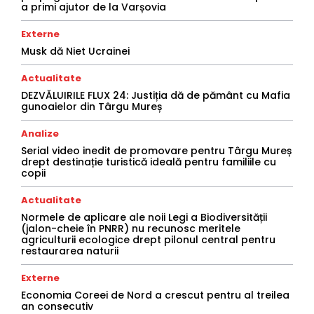
a primi ajutor de la Varșovia
Externe
Musk dă Niet Ucrainei
Actualitate
DEZVĂLUIRILE FLUX 24: Justiția dă de pământ cu Mafia
gunoaielor din Târgu Mureș
Analize
Serial video inedit de promovare pentru Târgu Mureș
drept destinație turistică ideală pentru familiile cu
copii
Actualitate
Normele de aplicare ale noii Legi a Biodiversității
(jalon-cheie în PNRR) nu recunosc meritele
agriculturii ecologice drept pilonul central pentru
restaurarea naturii
Externe
Economia Coreei de Nord a crescut pentru al treilea
an consecutiv