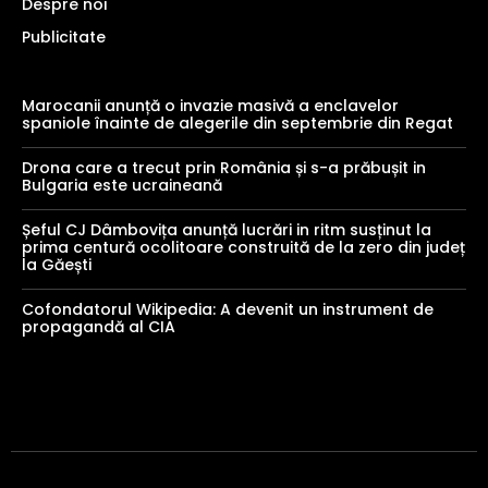
Despre noi
Publicitate
Marocanii anunță o invazie masivă a enclavelor
spaniole înainte de alegerile din septembrie din Regat
Drona care a trecut prin România și s-a prăbușit in
Bulgaria este ucraineană
Șeful CJ Dâmbovița anunță lucrări in ritm susținut la
prima centură ocolitoare construită de la zero din județ
la Găești
Cofondatorul Wikipedia: A devenit un instrument de
propagandă al CIA