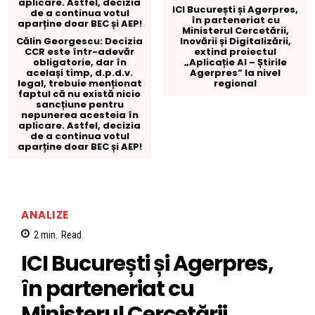
ICI București și Agerpres,
în parteneriat cu
Ministerul Cercetării,
Călin Georgescu: Decizia
Inovării și Digitalizării,
CCR este într-adevăr
extind proiectul
obligatorie, dar în
„Aplicație AI – Știrile
același timp, d.p.d.v.
Agerpres” la nivel
legal, trebuie menționat
regional
faptul că nu există nicio
sancțiune pentru
nepunerea acesteia în
aplicare. Astfel, decizia
de a continua votul
aparține doar BEC și AEP!