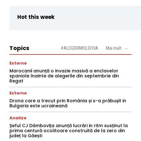
Hot this week
Topics
#ALEGERIMOLDOVA
Mai mult
Externe
Marocanii anunță o invazie masivă a enclavelor
spaniole înainte de alegerile din septembrie din
Regat
Externe
Drona care a trecut prin România și s-a prăbușit in
Bulgaria este ucraineană
Analize
Șeful CJ Dâmbovița anunță lucrări in ritm susținut la
prima centură ocolitoare construită de la zero din
județ la Găești