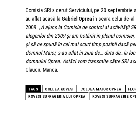
Comisia SRI a cerut Serviciului, pe 20 septembrie 
au aflat acasă la
Gabriel Oprea
în seara celui de-al 
2009. „
A ajuns la Comisia de control al activităţii 
alegerilor din 2009 şi am hotărât în plenul comisiei,
şi să ne spună în cel mai scurt timp posibil dacă p
domnul Maior, s-au aflat în ziua de… data de…la loc
domnului Oprea. Astăzi vom transmite către SRI acea
Claudiu Manda.
TAGS
COLDEA KOVESI
COLDEA MAIOR OPREA
FLO
KOVESI SUFRAGERIA LUI OPREA
KOVESI SUFRAGERIE OP