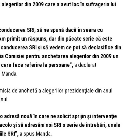
 alegerilor din 2009 care a avut loc în sufrageria lui
 conducerea SRI, să ne spună dacă în seara cu
m primit un răspuns, dar din păcate scrie că este
n conducerea SRI şi să vedem ce pot să declasifice din
a Comisiei pentru anchetarea alegerilor din 2009 un
 care face referire la persoane”,
a declarat
u Manda.
isia de anchetă a alegerilor prezidenţiale din anul
inul.
adresă nouă în care ne solicit sprijin şi intervenţie
colo şi să adresăm noi SRI o serie de întrebări, unele
ile SRI”,
a spus Manda.