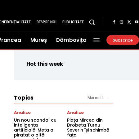
ONFIDENȚIALITATE
DESPRE NOI
PUBLICITATE
Vrancea
Mureș
Dâmbovița
Subscribe
Hot this week
Topics
Mai mult
Analize
Analize
Un nou scandal cu
Piața Mircea din
inteligența
Drobeta Turnu
artificială: Meta a
Severin își schimbă
piratat o altă
fața