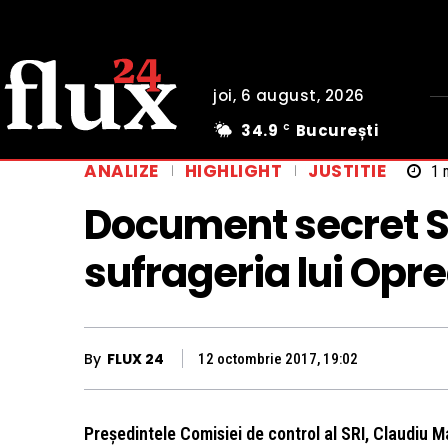
joi, 6 august, 2026
34.9
București
C
ANALIZE
HIGHLIGHT
JUSTITIE
1
m
Document secret S
sufrageria lui Opr
By
FLUX 24
12 octombrie 2017, 19:02
Preşedintele Comisiei de control al SRI, Claudiu Ma