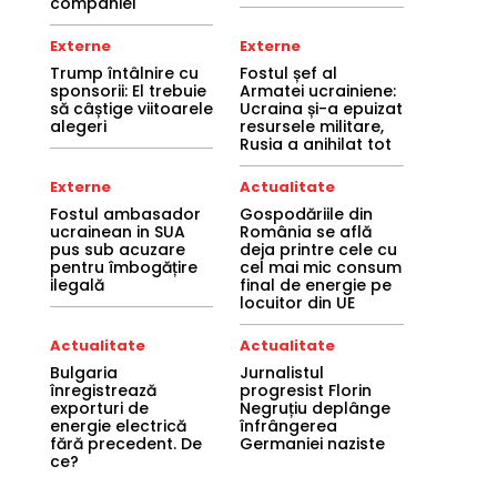
companiei
Externe
Externe
Trump întâlnire cu
Fostul șef al
sponsorii: El trebuie
Armatei ucrainiene:
să câștige viitoarele
Ucraina și-a epuizat
alegeri
resursele militare,
Rusia a anihilat tot
Externe
Actualitate
Fostul ambasador
Gospodăriile din
ucrainean in SUA
România se află
pus sub acuzare
deja printre cele cu
pentru îmbogățire
cel mai mic consum
ilegală
final de energie pe
locuitor din UE
Actualitate
Actualitate
Bulgaria
Jurnalistul
înregistrează
progresist Florin
exporturi de
Negruțiu deplânge
energie electrică
înfrângerea
fără precedent. De
Germaniei naziste
ce?