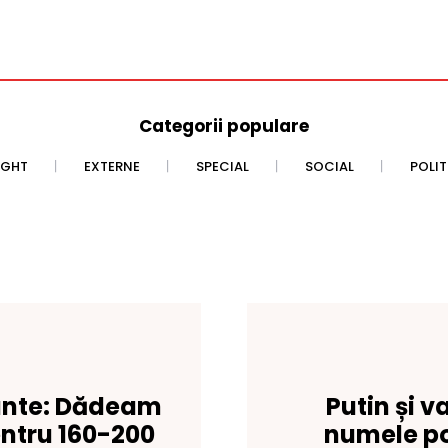
Categorii populare
IGHT
EXTERNE
SPECIAL
SOCIAL
POLI
cante: Dădeam
Putin și v
ntru 160-200
numele p