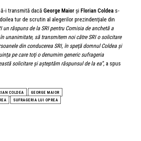
să-i transmită dacă
George Maior
şi
Florian Coldea
s-
doilea tur de scrutin al alegerilor prezindenţiale din
SRI un răspuns de la SRI pentru Comisia de anchetă a
 în unanimitate, să transmitem noi către SRI o solicitare
ersoanele din conducerea SRI, în speţă domnul Coldea şi
uinţa pe care toţi o denumim generic sufrageria
stă solicitare şi aşteptăm răspunsul de la ea”,
a spus
RIAN COLDEA
GEORGE MAIOR
REA
SUFRAGERIA LUI OPREA