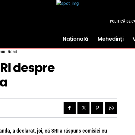
POLITICĂ DE C
Națională
Mehedinți
in.
Read
RI despre
ea
nda, a declarat, joi, că SRI a răspuns comisiei cu