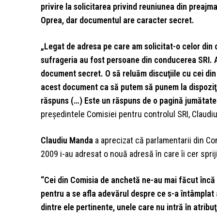
privire la solicitarea privind reuniunea din preajma
Oprea, dar documentul are caracter secret.
„Legat de adresa pe care am solicitat-o celor din
sufrageria au fost persoane din conducerea SRI. A
document secret. O să reluăm discuţiile cu cei di
acest document ca să putem să punem la dispoziţi
răspuns (…) Este un răspuns de o pagină jumătate
preşedintele Comisiei pentru controlul SRI, Claudi
Claudiu Manda
a aprecizat că parlamentarii din Com
2009 i-au adresat o nouă adresă în care îi cer sprij
“Cei din Comisia de anchetă ne-au mai făcut încă o 
pentru a se afla adevărul despre ce s-a întâmplat a
dintre ele pertinente, unele care nu intră în atribuţi