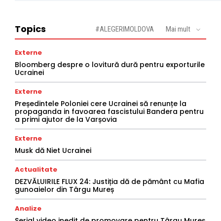
Topics
#ALEGERIMOLDOVA
Mai mult
Externe
Bloomberg despre o lovitură dură pentru exporturile
Ucrainei
Externe
Președintele Poloniei cere Ucrainei să renunțe la
propaganda in favoarea fascistului Bandera pentru
a primi ajutor de la Varșovia
Externe
Musk dă Niet Ucrainei
Actualitate
DEZVĂLUIRILE FLUX 24: Justiția dă de pământ cu Mafia
gunoaielor din Târgu Mureș
Analize
Serial video inedit de promovare pentru Târgu Mureș