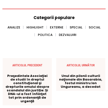
Categorii populare
ANALIZE
HIGHLIGHT
EXTERNE
SPECIAL
SOCIAL
POLITICA
DEZVALUIRI
ARTICOLUL PRECEDENT
ARTICOLUL URMĂTOR
Preşedintele Asociaţiei
Unul din pilonii culturii
de studii în dreptul
naţionale din Basarabia,
constituţional şi
fostul ministru Ion
drepturile omului despre
Ungureanu, a decedat
scandalul din justiție: Și
DNA-ul a fost înfiinţat
tot prin ordonanţă de
urgenţă