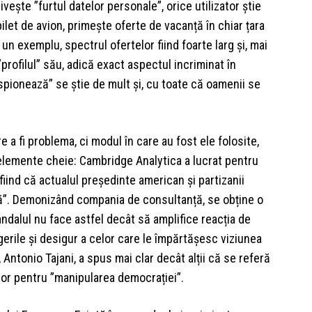
ivește ”furtul datelor personale”, orice utilizator știe
ilet de avion, primește oferte de vacanță în chiar țara
n exemplu, spectrul ofertelor fiind foarte larg și, mai
”profilul” său, adică exact aspectul incriminat în
pionează” se știe de mult și, cu toate că oamenii se
 a fi problema, ci modul în care au fost ele folosite,
elemente cheie: Cambridge Analytica a lucrat pentru
fiind că actualul președinte american și partizanii
udă”. Demonizând compania de consultanță, se obține o
andalul nu face astfel decât să amplifice reacția de
egerile și desigur a celor care le împărtășesc viziunea
 Antonio Tajani, a spus mai clar decât alții că se referă
a lor pentru ”manipularea democrației”.