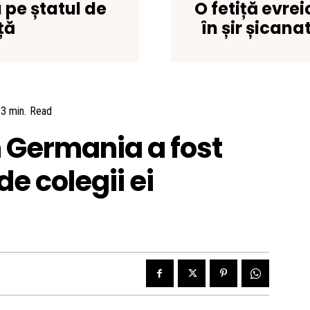
 pe ștatul de
O fetiță evre
ță
în șir șican