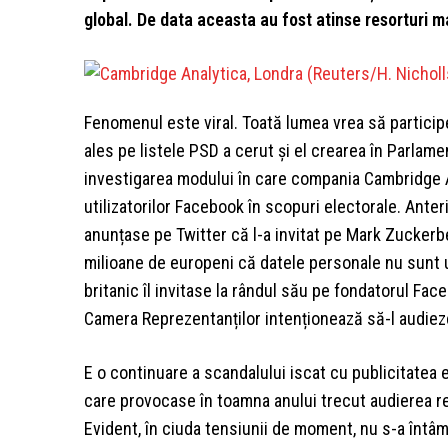
global. De data aceasta au fost atinse resorturi ma
Fenomenul este viral. Toată lumea vrea să participe
ales pe listele PSD a cerut și el crearea în Parlam
investigarea modului în care compania Cambridge An
utilizatorilor Facebook în scopuri electorale. Ante
anunțase pe Twitter că l-a invitat pe Mark Zuckerbe
milioane de europeni că datele personale nu sunt u
britanic îl invitase la rândul său pe fondatorul Fa
Camera Reprezentanților intenționează să-l audiez
E o continuare a scandalului iscat cu publicitatea
care provocase în toamna anului trecut audierea r
Evident, în ciuda tensiunii de moment, nu s-a întâ