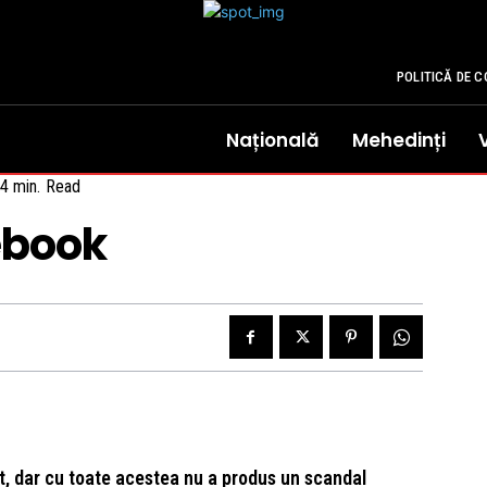
POLITICĂ DE C
Națională
Mehedinți
4
min.
Read
ebook
t, dar cu toate acestea nu a produs un scandal