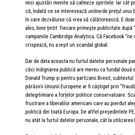
mici ajustări menite să calmeze spiritele. Iar cât pr
că, îndată ce se interesează
online
de prețul unui b
în care dezvăluise că vrea să călătorească. E doar u
ales, bine țintit. Fiecare primește publicitate după 
campaniile Cambridge Analytica. Că Facebook ”ne s
crispează, nu a ieșit un scandal global.
Dar de data aceasta nu furtul datelor personale pare
căci indignarea publică are mereu ca fundal două 
Donald Trump și pentru partizanii Brexit, subtextul 
părăsirii Uniunii Europene ar fi câștigat prin ”fra
delegitimiare a forțelor politice conservatoare. Sc
frustrare a liberalilor americani care au pierdut al
politică din toată Europa. De altfel președintele PE,
nu atât la furtul datelor personale, cât la utilizare