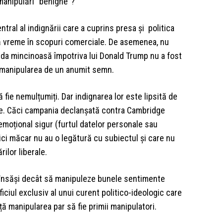
 manipulări ”benigne”?
tral al indignării care a cuprins presa și politica
ă vreme în scopuri comerciale. De asemenea, nu
nda mincinoasă împotriva lui Donald Trump nu a fost
ci manipularea de un anumit semn.
să fie nemulțumiți. Dar indignarea lor este lipsită de
are. Căci campania declanșată contra Cambridge
emoțional sigur (furtul datelor personale sau
nici măcar nu au o legătură cu subiectul și care nu
rilor liberale.
 însăși decât să manipuleze bunele sentimente
ciul exclusiv al unui curent politico-ideologic care
ă manipularea par să fie primii manipulatori.