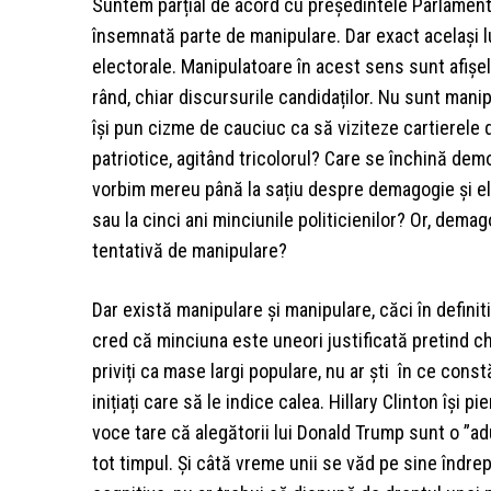
Suntem parțial de acord cu președintele Parlament
însemnată parte de manipulare. Dar exact același 
electorale. Manipulatoare în acest sens sunt afișele 
rând, chiar discursurile candidaților. Nu sunt manip
își pun cizme de cauciuc ca să viziteze cartierel
patriotice, agitând tricolorul? Care se închină demo
vorbim mereu până la sațiu despre demagogie și el
sau la cinci ani minciunile politicienilor? Or, dem
tentativă de manipulare?
Dar există manipulare și manipulare, căci în definit
cred că minciuna este uneori justificată pretind c
priviți ca mase largi populare, nu ar ști în ce cons
inițiați care să le indice calea. Hillary Clinton îș
voce tare că alegătorii lui Donald Trump sunt o ”adu
tot timpul. Și câtă vreme unii se văd pe sine îndre