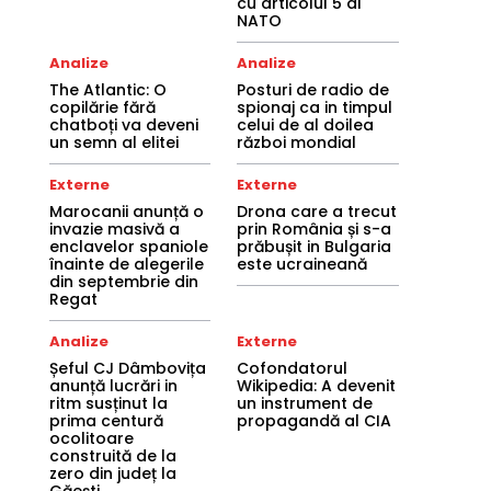
cu articolul 5 al
NATO
Analize
Analize
The Atlantic: O
Posturi de radio de
copilărie fără
spionaj ca in timpul
chatboți va deveni
celui de al doilea
un semn al elitei
război mondial
Externe
Externe
Marocanii anunță o
Drona care a trecut
invazie masivă a
prin România și s-a
enclavelor spaniole
prăbușit in Bulgaria
înainte de alegerile
este ucraineană
din septembrie din
Regat
Analize
Externe
Șeful CJ Dâmbovița
Cofondatorul
anunță lucrări in
Wikipedia: A devenit
ritm susținut la
un instrument de
prima centură
propagandă al CIA
ocolitoare
construită de la
zero din județ la