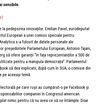
i sensibile.
 la pedepsirea vinovaților. Emilian Pavel, eurodeputat
entul European a unei comisii speciale pentru
alytica s-a folosit de datele personale ale
rior președintele Parlametului European, Antonio Tajani,
rg să ofere garanții ”în fața reprezentanților a 500 de
tilizate pentru a manipula democrația”. Parlamentul
cebook să dea explicatii, după cum în SUA, o comisie din
e pe aceeași temă.
 electorală pe care rușii au cumpărat-o pe Facebook și
esponsabililor companiei în Congresul american.
mplat nimic pentru că nu avea ce să se întâmple. Doar