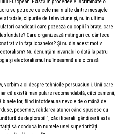
ului European. Există în procedeele incriminate o
lucru se petrece cu cele mai multe dintre mesajele
stradale, clipurile de televiziune și, nu în ultimul
ulatori candidații care pozează cu copii în brațe, care
e desfundate? Care organizează mitinguri cu cântece
nstrativ în fața icoanelor? Și nu din acest motiv
ectoralism? Nu denunțăm invariabil o dată la patru
agogia și electoralismul nu înseamnă ele o crasă
iv, vorbim aici despre tehnicile persuasiunii. Unii care
hiar că există manipulare recomandabilă, căci oamenii,
tă binele lor, fiind întotdeauna nevoie de o mână de
i pierduse, pesemne, răbdarea atunci când spusese cu
nătură de deplorabili”, căci liberalii gândiseră asta
ptățiți să conducă în numele unei superiorități