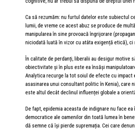
cognitive, nu ar trebui să dispună de dreptul unei
Ca să rezumăm: nu furtul datelor este subiectul cen
lumii, de vreme ce acest abuz se produce de mult
manipularea în sine provoacă îngrijorare (propaga
niciodată luată în vizor cu atâta exigență etică), 
În calitate de perdanți, liberalii au desigur motive 
obiectivitate și în plus este ea însăși manipulato
Analytica recurge la tot soiul de efecte cu impact 
asasinarea unui consultant politic în Kenia), care 
este altul decât declinul influenței globale a orientă
De fapt, epidemia aceasta de indignare nu face ea
democratice ale oamenilor din toată lumea în benefi
dă semne că își pierde supremația. Cei care denunț