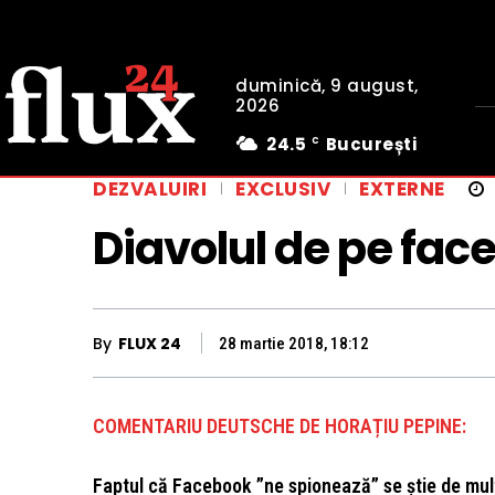
duminică, 9 august,
2026
24.5
București
C
DEZVALUIRI
EXCLUSIV
EXTERNE
Diavolul de pe fac
By
FLUX 24
28 martie 2018, 18:12
COMENTARIU DEUTSCHE DE HORAȚIU PEPINE:
Faptul că Facebook ”ne spionează” se știe de mul