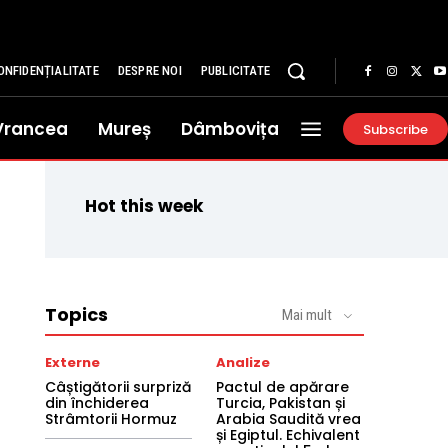
ONFIDENȚIALITATE
DESPRE NOI
PUBLICITATE
Vrancea
Mureș
Dâmbovița
Subscribe
Hot this week
Topics
Mai mult
Externe
Analize
Câștigătorii surpriză
Pactul de apărare
din închiderea
Turcia, Pakistan și
Strâmtorii Hormuz
Arabia Saudită vrea
și Egiptul. Echivalent