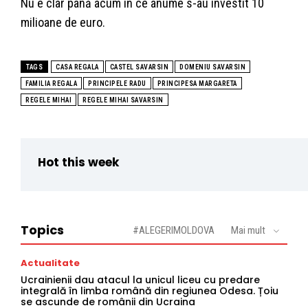
Nu e clar până acum în ce anume s-au investit 10
milioane de euro.
TAGS
CASA REGALA
CASTEL SAVARSIN
DOMENIU SAVARSIN
FAMILIA REGALA
PRINCIPELE RADU
PRINCIPESA MARGARETA
REGELE MIHAI
REGELE MIHAI SAVARSIN
Hot this week
Topics
#ALEGERIMOLDOVA
Mai mult
Actualitate
Ucrainienii dau atacul la unicul liceu cu predare
integrală în limba română din regiunea Odesa. Țoiu
se ascunde de românii din Ucraina