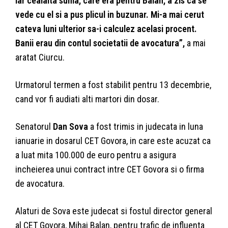
iar cealalta suma, care era pentru Balan, a zis ca se
vede cu el si a pus plicul in buzunar. Mi-a mai cerut
cateva luni ulterior sa-i calculez acelasi procent.
Banii erau din contul societatii de avocatura”,
a mai
aratat Ciurcu.
Urmatorul termen a fost stabilit pentru 13 decembrie,
cand vor fi audiati alti martori din dosar.
Senatorul
Dan Sova
a fost trimis in judecata in luna
ianuarie in dosarul CET Govora, in care este acuzat ca
a luat mita 100.000 de euro pentru a asigura
incheierea unui contract intre CET Govora si o firma
de avocatura.
Alaturi de Sova este judecat si fostul director general
al CET Govora, Mihai Balan, pentru trafic de influenta