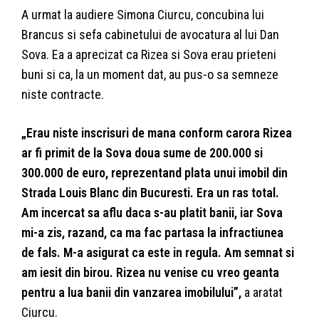
A urmat la audiere Simona Ciurcu, concubina lui
Brancus si sefa cabinetului de avocatura al lui Dan
Sova. Ea a aprecizat ca Rizea si Sova erau prieteni
buni si ca, la un moment dat, au pus-o sa semneze
niste contracte.
„Erau niste inscrisuri de mana conform carora Rizea
ar fi primit de la Sova doua sume de 200.000 si
300.000 de euro, reprezentand plata unui imobil din
Strada Louis Blanc din Bucuresti. Era un ras total.
Am incercat sa aflu daca s-au platit banii, iar Sova
mi-a zis, razand, ca ma fac partasa la infractiunea
de fals. M-a asigurat ca este in regula. Am semnat si
am iesit din birou. Rizea nu venise cu vreo geanta
pentru a lua banii din vanzarea imobilului”,
a aratat
Ciurcu.