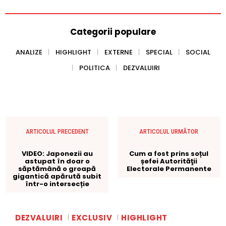
Categorii populare
ANALIZE
HIGHLIGHT
EXTERNE
SPECIAL
SOCIAL
POLITICA
DEZVALUIRI
ARTICOLUL PRECEDENT
ARTICOLUL URMĂTOR
VIDEO: Japonezii au
Cum a fost prins soțul
astupat în doar o
șefei Autorităţii
săptămână o groapă
Electorale Permanente
gigantică apărută subit
într-o intersecție