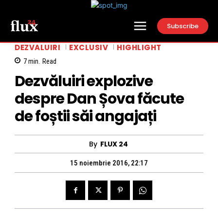
Subscribe
DEZVALUIRI
EXCLUSIV
HIGHLIGHT
7
min.
Read
Dezvăluiri explozive
despre Dan Șova făcute
de foștii săi angajați
By
FLUX 24
15 noiembrie 2016, 22:17