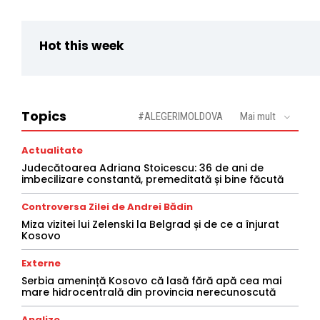
Hot this week
Topics
#ALEGERIMOLDOVA
Mai mult
Actualitate
Judecătoarea Adriana Stoicescu: 36 de ani de
imbecilizare constantă, premeditată și bine făcută
Controversa Zilei de Andrei Bădin
Miza vizitei lui Zelenski la Belgrad și de ce a înjurat
Kosovo
Externe
Serbia amenință Kosovo că lasă fără apă cea mai
mare hidrocentrală din provincia nerecunoscută
Analize