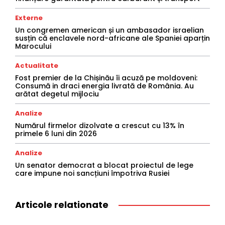
Externe
Un congremen american și un ambasador israelian
susțin că enclavele nord-africane ale Spaniei aparțin
Marocului
Actualitate
Fost premier de la Chișinău îi acuză pe moldoveni:
Consumă in draci energia livrată de România. Au
arătat degetul mijlociu
Analize
Numărul firmelor dizolvate a crescut cu 13% în
primele 6 luni din 2026
Analize
Un senator democrat a blocat proiectul de lege
care impune noi sancțiuni împotriva Rusiei
Articole relationate