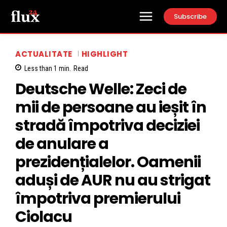
Subscribe
ACTUALITATE
HIGHLIGHT
Less than 1
min.
Read
Deutsche Welle: Zeci de
mii de persoane au ieșit în
stradă împotriva deciziei
de anulare a
prezidențialelor. Oamenii
aduși de AUR nu au strigat
împotriva premierului
Ciolacu