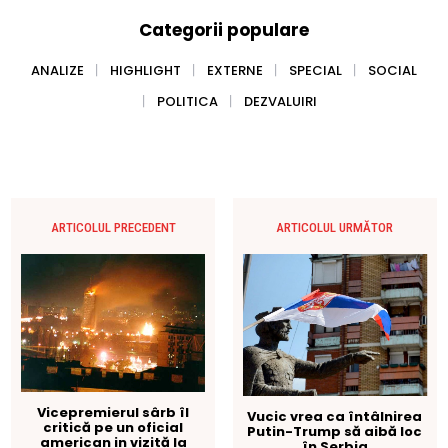
Categorii populare
ANALIZE
HIGHLIGHT
EXTERNE
SPECIAL
SOCIAL
POLITICA
DEZVALUIRI
ARTICOLUL PRECEDENT
ARTICOLUL URMĂTOR
Vicepremierul sârb îl
Vucic vrea ca întâlnirea
critică pe un oficial
Putin-Trump să aibă loc
american in vizită la
în Serbia