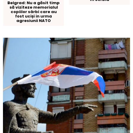
Belgrad: Nu a găsit timp
să viziteze memorialul
copiilor sârbi care au
fost uciși in urma
agresiunii NATO