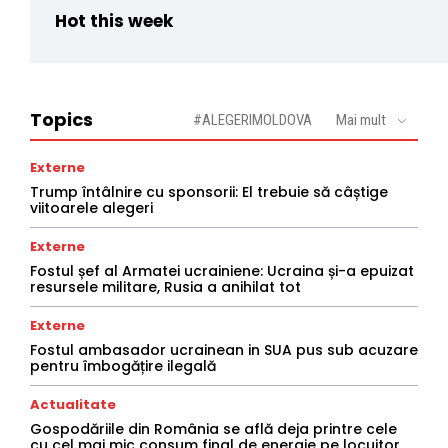
Hot this week
Topics
#ALEGERIMOLDOVA
Mai mult
Externe
Trump întâlnire cu sponsorii: El trebuie să câștige
viitoarele alegeri
Externe
Fostul șef al Armatei ucrainiene: Ucraina și-a epuizat
resursele militare, Rusia a anihilat tot
Externe
Fostul ambasador ucrainean in SUA pus sub acuzare
pentru îmbogățire ilegală
Actualitate
Gospodăriile din România se află deja printre cele
cu cel mai mic consum final de energie pe locuitor