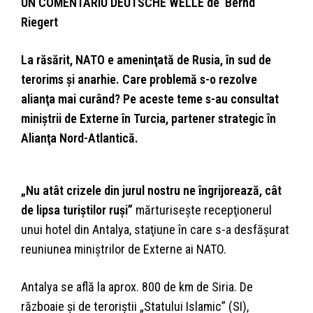
UN COMENTARIU DEUTSCHE WELLE de Bernd
Riegert
La răsărit, NATO e ameninţată de Rusia, în sud de
terorims şi anarhie. Care problemă s-o rezolve
alianţa mai curând? Pe aceste teme s-au consultat
miniştrii de Externe în Turcia, partener strategic în
Alianţa Nord-Atlantică.
„Nu atât crizele din jurul nostru ne îngrijorează, cât
de lipsa turiştilor ruşi”
mărturiseşte recepţionerul
unui hotel din Antalya, staţiune în care s-a desfăşurat
reuniunea miniştrilor de Externe ai NATO.
Antalya se află la aprox. 800 de km de Siria. De
războaie şi de teroriştii „Statului Islamic” (SI),