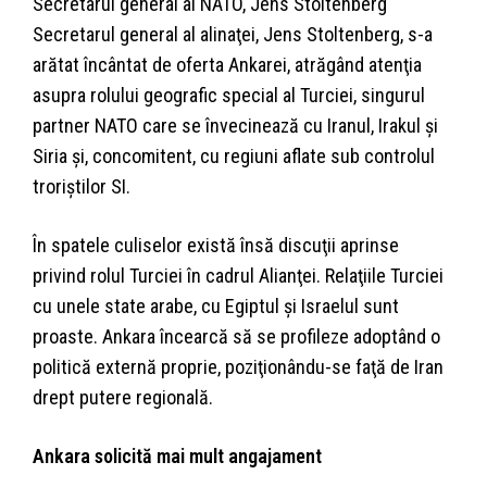
Secretarul general al NATO, Jens Stoltenberg
Secretarul general al alinaţei, Jens Stoltenberg, s-a
arătat încântat de oferta Ankarei, atrăgând atenţia
asupra rolului geografic special al Turciei, singurul
partner NATO care se învecinează cu Iranul, Irakul şi
Siria şi, concomitent, cu regiuni aflate sub controlul
troriştilor SI.
În spatele culiselor există însă discuţii aprinse
privind rolul Turciei în cadrul Alianţei. Relaţiile Turciei
cu unele state arabe, cu Egiptul şi Israelul sunt
proaste. Ankara încearcă să se profileze adoptând o
politică externă proprie, poziţionându-se faţă de Iran
drept putere regională.
Ankara solicită mai mult angajament