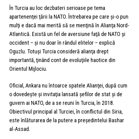
În Turcia au loc dezbateri serioase pe tema
apartenenţei ţării la NATO. Întrebarea pe care şi-o pun
mulţi e dacă mai merită să se menţină în Alianţa Nord-
Atlantică. Există un fel de aversiune faţă de NATO şi
occident – şi nu doar în rândul elitelor – explică
Oguzlu. Totuşi Turcia consideră alianţa drept
importantă, ţinând cont de evoluţiile haotice din
Orientul Mijlociu.
Oficial, Ankara nu întoarce spatele Alianţei, după cum
o dovedeşte şi invitaţia lansată şefilor de stat şi de
guvern ai NATO, de a se reuni în Turcia, în 2018.
Obiectivul principal al Turciei, în conflictul din Siria,
este înlăturarea de la putere a preşedintelui Bashar
al-Assad.