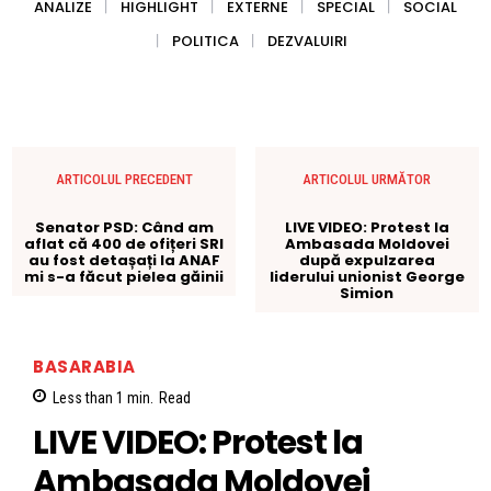
ANALIZE
HIGHLIGHT
EXTERNE
SPECIAL
SOCIAL
POLITICA
DEZVALUIRI
ARTICOLUL PRECEDENT
ARTICOLUL URMĂTOR
Senator PSD: Când am
LIVE VIDEO: Protest la
aflat că 400 de ofițeri SRI
Ambasada Moldovei
au fost detașați la ANAF
după expulzarea
mi s-a făcut pielea găinii
liderului unionist George
Simion