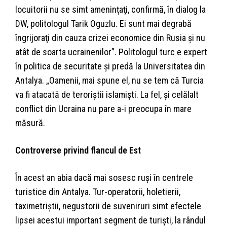
locuitorii nu se simt ameninţaţi, confirmă, în dialog la
DW, politologul Tarik Oguzlu. Ei sunt mai degrabă
îngrijoraţi din cauza crizei economice din Rusia şi nu
atât de soarta ucrainenilor”. Politologul turc e expert
în politica de securitate şi predă la Universitatea din
Antalya. „Oamenii, mai spune el, nu se tem că Turcia
va fi atacată de teroriştii islamişti. La fel, şi celălalt
conflict din Ucraina nu pare a-i preocupa în mare
măsură.
Controverse privind flancul de Est
În acest an abia dacă mai sosesc ruşi în centrele
turistice din Antalya. Tur-operatorii, holetierii,
taximetriştii, negustorii de suveniruri simt efectele
lipsei acestui important segment de turişti, la rândul