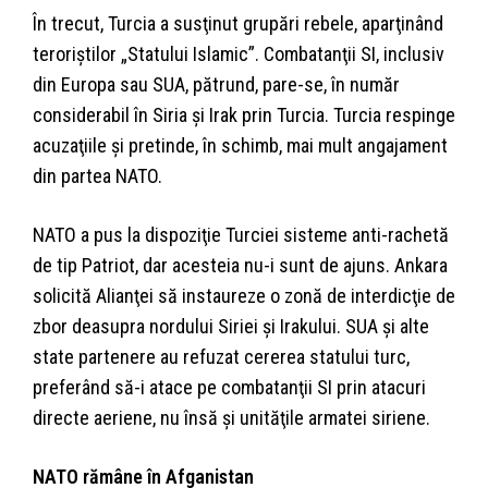
În trecut, Turcia a susţinut grupări rebele, aparţinând
teroriştilor „Statului Islamic”. Combatanţii SI, inclusiv
din Europa sau SUA, pătrund, pare-se, în număr
considerabil în Siria şi Irak prin Turcia. Turcia respinge
acuzaţiile şi pretinde, în schimb, mai mult angajament
din partea NATO.
NATO a pus la dispoziţie Turciei sisteme anti-rachetă
de tip Patriot, dar acesteia nu-i sunt de ajuns. Ankara
solicită Alianţei să instaureze o zonă de interdicţie de
zbor deasupra nordului Siriei şi Irakului. SUA şi alte
state partenere au refuzat cererea statului turc,
preferând să-i atace pe combatanţii SI prin atacuri
directe aeriene, nu însă şi unităţile armatei siriene.
NATO rămâne în Afganistan