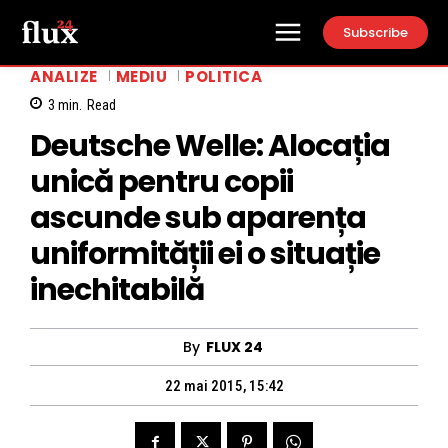
Subscribe
ANALIZE
MEDIU
POLITICA
3
min.
Read
Deutsche Welle: Alocația
unică pentru copii
ascunde sub aparența
uniformității ei o situație
inechitabilă
By
FLUX 24
22 mai 2015, 15:42