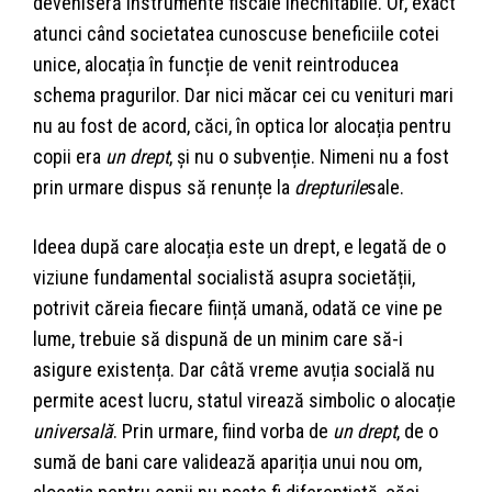
deveniseră instrumente fiscale inechitabile. Or, exact
atunci când societatea cunoscuse beneficiile cotei
unice, alocația în funcție de venit reintroducea
schema pragurilor. Dar nici măcar cei cu venituri mari
nu au fost de acord, căci, în optica lor alocația pentru
copii era
un drept
, și nu o subvenție. Nimeni nu a fost
prin urmare dispus să renunțe la
drepturile
sale.
Ideea după care alocația este un drept, e legată de o
viziune fundamental socialistă asupra societății,
potrivit căreia fiecare ființă umană, odată ce vine pe
lume, trebuie să dispună de un minim care să-i
asigure existența. Dar câtă vreme avuția socială nu
permite acest lucru, statul virează simbolic o alocație
universală
. Prin urmare, fiind vorba de
un drept
, de o
sumă de bani care validează apariția unui nou om,