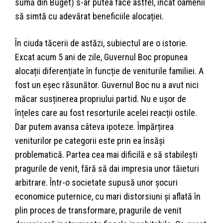
sumă din Buget) s-ar putea face astfel, încât oamenii
să simtă cu adevărat beneficiile alocației.
În ciuda tăcerii de astăzi, subiectul are o istorie.
Excat acum 5 ani de zile, Guvernul Boc propunea
alocații diferențiate în funcție de veniturile familiei. A
fost un eșec răsunător. Guvernul Boc nu a avut nici
măcar susținerea propriului partid. Nu e ușor de
înțeles care au fost resorturile acelei reacții ostile.
Dar putem avansa câteva ipoteze. Împărțirea
veniturilor pe categorii este prin ea însăși
problematică. Partea cea mai dificilă e să stabilești
pragurile de venit, fără să dai impresia unor tăieturi
arbitrare. Într-o societate supusă unor șocuri
economice puternice, cu mari distorsiuni și aflată în
plin proces de transformare, pragurile de venit