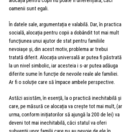
alocația pentru copii nu poate fi diferențiată, căci
oamenii sunt egali.
În datele sale, argumentația e valabilă. Dar, în practica
socială, alocația pentru copii a dobândit tot mai mult
funcțiunea unui ajutor de stat pentru familiile
nevoiașe și, din acest motiv, problema ar trebui
tratată diferit. Alocația universală ar putea fi păstrată
la un nivel simbolic, iar acesteia i s-ar putea adăuga
diferite sume în funcție de nevoile reale ale familiei.
Ar fi o soluție care să împace ambele perspective.
Astăzi asistăm, în esență, la o practică inechitabilă și
care, pe măsură ce alocația va crește tot mai mult, (ar
urma, conform inițiatorilor să ajungă la 200 de lei) va
deveni tot mai inechitabilă, căci statul va oferi
subvenții unor familii care nu au nevoie de ele în