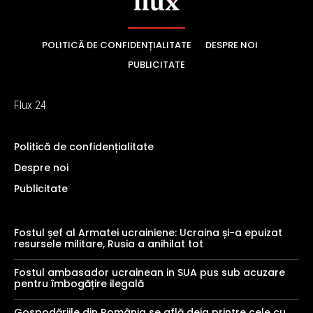
POLITICĂ DE CONFIDENȚIALITATE
DESPRE NOI
PUBLICITATE
Flux 24
Politică de confidențialitate
Despre noi
Publicitate
Fostul șef al Armatei ucrainiene: Ucraina și-a epuizat
resursele militare, Rusia a anihilat tot
Fostul ambasador ucrainean in SUA pus sub acuzare
pentru îmbogățire ilegală
Gospodăriile din România se află deja printre cele cu