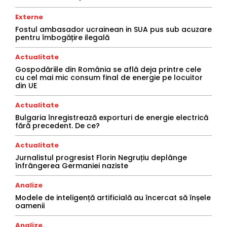
Externe
Fostul ambasador ucrainean in SUA pus sub acuzare
pentru îmbogățire ilegală
Actualitate
Gospodăriile din România se află deja printre cele
cu cel mai mic consum final de energie pe locuitor
din UE
Actualitate
Bulgaria înregistrează exporturi de energie electrică
fără precedent. De ce?
Actualitate
Jurnalistul progresist Florin Negruțiu deplânge
înfrângerea Germaniei naziste
Analize
Modele de inteligență artificială au încercat să înșele
oamenii
Analize