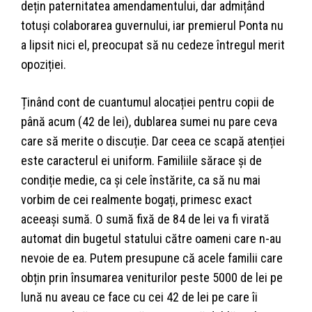
dețin paternitatea amendamentului, dar admițând
totuși colaborarea guvernului, iar premierul Ponta nu
a lipsit nici el, preocupat să nu cedeze întregul merit
opoziției.
Ținând cont de cuantumul alocației pentru copii de
până acum (42 de lei), dublarea sumei nu pare ceva
care să merite o discuție. Dar ceea ce scapă atenției
este caracterul ei uniform. Familiile sărace și de
condiție medie, ca și cele înstărite, ca să nu mai
vorbim de cei realmente bogați, primesc exact
aceeași sumă. O sumă fixă de 84 de lei va fi virată
automat din bugetul statului către oameni care n-au
nevoie de ea. Putem presupune că acele familii care
obțin prin însumarea veniturilor peste 5000 de lei pe
lună nu aveau ce face cu cei 42 de lei pe care îi