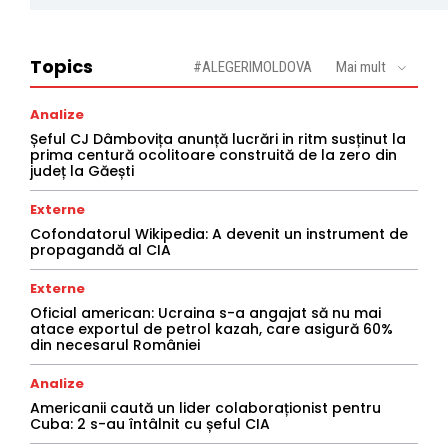
Topics
#ALEGERIMOLDOVA
Mai mult
Analize
Șeful CJ Dâmbovița anunță lucrări in ritm susținut la
prima centură ocolitoare construită de la zero din
județ la Găești
Externe
Cofondatorul Wikipedia: A devenit un instrument de
propagandă al CIA
Externe
Oficial american: Ucraina s-a angajat să nu mai
atace exportul de petrol kazah, care asigură 60%
din necesarul României
Analize
Americanii caută un lider colaboraționist pentru
Cuba: 2 s-au întâlnit cu șeful CIA