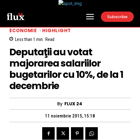
Subscribe
ECONOMIE
HIGHLIGHT
Less than 1
min.
Read
Deputaţii au votat
majorarea salariilor
bugetarilor cu 10%, de la 1
decembrie
By
FLUX 24
11 noiembrie 2015, 15:18