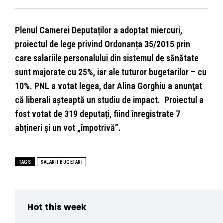
Plenul Camerei Deputaților a adoptat miercuri,
proiectul de lege privind Ordonanța 35/2015 prin
care salariile personalului din sistemul de sănătate
sunt majorate cu 25%, iar ale tuturor bugetarilor – cu
10%. PNL a votat legea, dar Alina Gorghiu a anunţat
că liberali aşteaptă un studiu de impact. Proiectul a
fost votat de 319 deputați, fiind înregistrate 7
abțineri și un vot „împotrivă”.
TAGS
SALARII BUGETARI
Hot this week