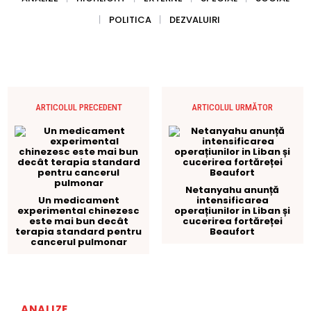
POLITICA
DEZVALUIRI
ARTICOLUL PRECEDENT
ARTICOLUL URMĂTOR
Netanyahu anunță
Un medicament
intensificarea
experimental chinezesc
operațiunilor in Liban și
este mai bun decât
cucerirea fortăreței
terapia standard pentru
Beaufort
cancerul pulmonar