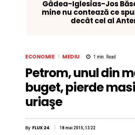
Gâdea-Iglesias-Jos Băs
mine nu contează ce spun
decât cel al Ante