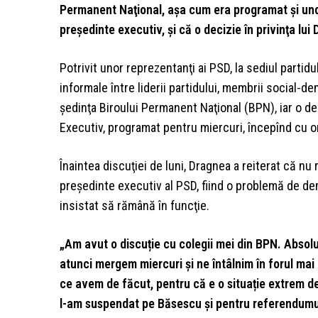
Permanent Naţional, aşa cum era programat şi un
preşedinte executiv, şi că o decizie în privinţa lui
Potrivit unor reprezentanţi ai PSD, la sediul partidu
informale între liderii partidului, membrii social-de
şedinţa Biroului Permanent Naţional (BPN), iar o dec
Executiv, programat pentru miercuri, începînd cu o
Înaintea discuţiei de luni, Dragnea a reiterat că n
preşedinte executiv al PSD, fiind o problemă de dem
insistat să rămână în funcţie.
„Am avut o discuție cu colegii mei din BPN. Absolu
atunci mergem miercuri și ne întâlnim în forul ma
ce avem de făcut, pentru că e o situație extrem d
l-am suspendat pe Băsescu și pentru referendumul di