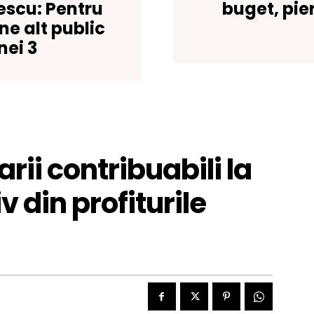
escu: Pentru
buget, pie
e alt public
nei 3