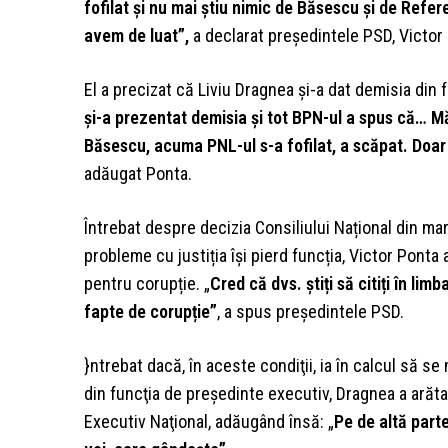
fofilat și nu mai știu nimic de Băsescu și de Refe
avem de luat”,
a declarat președintele PSD, Victor
El a precizat că Liviu Dragnea și-a dat demisia din
și-a prezentat demisia și tot BPN-ul a spus că… 
Băsescu, acuma PNL-ul s-a fofilat, a scăpat. Doa
adăugat Ponta.
Întrebat despre decizia Consiliului Național din mar
probleme cu justiția își pierd funcția, Victor Ponta
pentru corupție. „
Cred că dvs. știți să citiți în lim
fapte de corupție”
, a spus președintele PSD.
}ntrebat dacă, în aceste condiţii, ia în calcul să s
din funcţia de preşedinte executiv, Dragnea a arăta
Executiv Naţional, adăugând însă: „
Pe de altă part