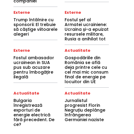
companiei
Externe
Externe
Trump întâlnire cu
Fostul șef al
sponsorii: El trebuie
Armatei ucrainiene:
să câștige viitoarele
Ucraina și-a epuizat
alegeri
resursele militare,
Rusia a anihilat tot
Externe
Actualitate
Fostul ambasador
Gospodăriile din
ucrainean in SUA
România se află
pus sub acuzare
deja printre cele cu
pentru îmbogățire
cel mai mic consum
ilegală
final de energie pe
locuitor din UE
Actualitate
Actualitate
Bulgaria
Jurnalistul
înregistrează
progresist Florin
exporturi de
Negruțiu deplânge
energie electrică
înfrângerea
fără precedent. De
Germaniei naziste
ce?