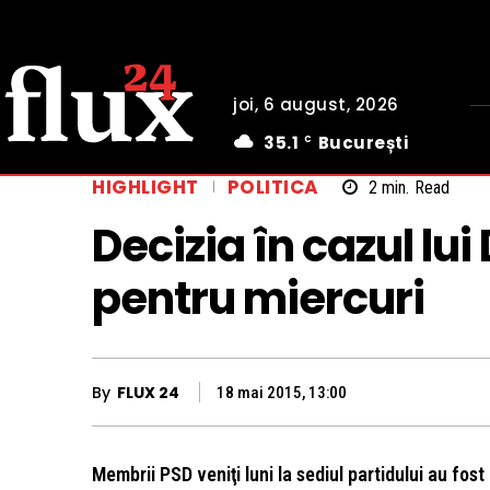
joi, 6 august, 2026
35.1
București
C
HIGHLIGHT
POLITICA
2
min.
Read
Decizia în cazul l
pentru miercuri
By
FLUX 24
18 mai 2015, 13:00
Membrii PSD veniţi luni la sediul partidului au fost