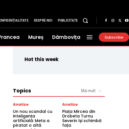
ONFIDENȚIALITATE
DESPRE NOI
PUBLICITATE
Vrancea
Mureș
Dâmbovița
Subscribe
Hot this week
Topics
Mai mult
Analize
Analize
Un nou scandal cu
Piața Mircea din
inteligența
Drobeta Turnu
artificială: Meta a
Severin își schimbă
piratat o altă
fața