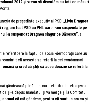
rendumul 2012 și vreau să discutăm cu toții ce măsuri
 Ponta.
 funcția de președinte executiv al PSD.
„Liviu Dragnea
Mă rog, am fost PSD cu PNL care l-am suspendate pe
r nu l-a suspendat Dragnea singur pe Băsescu”
, a
tie referitoare la faptul că social-democrații care au
 a reamintit că aceasta se referă la cei condamnați
ba română și cred că știți că acea decizie se referă la
e mai gândească până miercuri referitor la retragerea
t că şi-a depus mandatul şi va merge şi la Comitetul
e, normal că mă gândesc, pentru că sunt un om ca şi