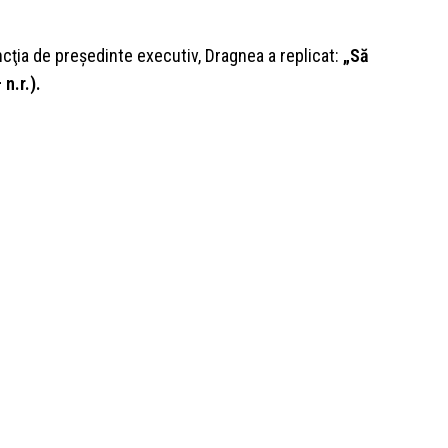
ncţia de preşedinte executiv, Dragnea a replicat:
„Să
n.r.).