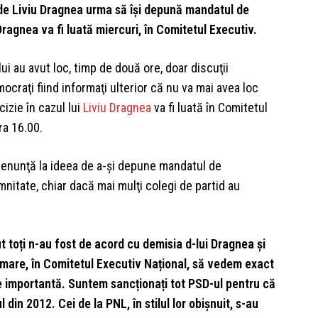
de Liviu Dragnea urma să îşi depună mandatul de
 Dragnea va fi luată miercuri, în Comitetul Executiv.
lui au avut loc, timp de două ore, doar discuţii
mocraţi fiind informaţi ulterior că nu va mai avea loc
izie în cazul lui
Liviu Dragnea
va fi luată în Comitetul
ra 16.00.
u renunţă la ideea de a-şi depune mandatul de
nitate, chiar dacă mai mulţi colegi de partid au
t toți n-au fost de acord cu demisia d-lui Dragnea și
i mare, în Comitetul Executiv Național, să vedem exact
e importantă. Suntem sancționați tot PSD-ul pentru că
n 2012. Cei de la PNL, în stilul lor obișnuit, s-au