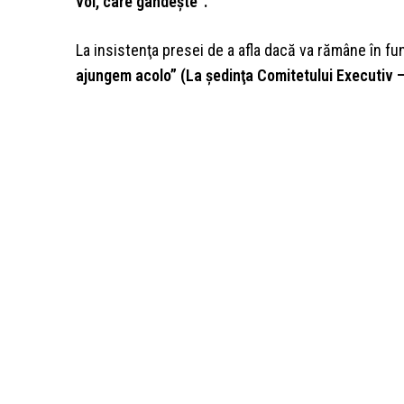
voi, care gândeşte”.
La insistenţa presei de a afla dacă va rămâne în fu
ajungem acolo” (La şedinţa Comitetului Executiv – 