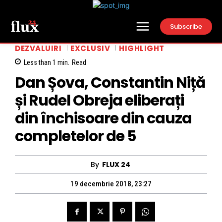
Subscribe
DEZVALUIRI
EXCLUSIV
HIGHLIGHT
Less than 1
min.
Read
Dan Șova, Constantin Niță
și Rudel Obreja eliberați
din închisoare din cauza
completelor de 5
By
FLUX 24
19 decembrie 2018, 23:27