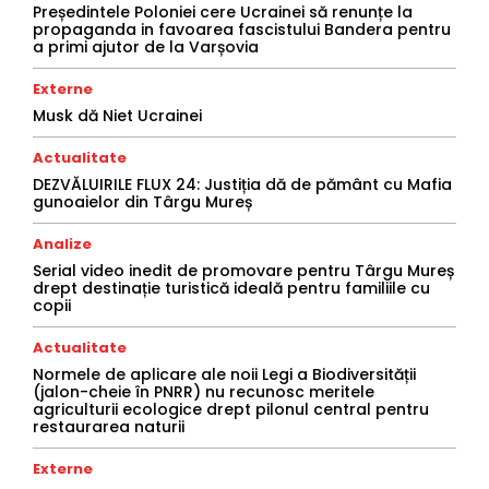
Președintele Poloniei cere Ucrainei să renunțe la
propaganda in favoarea fascistului Bandera pentru
a primi ajutor de la Varșovia
Externe
Musk dă Niet Ucrainei
Actualitate
DEZVĂLUIRILE FLUX 24: Justiția dă de pământ cu Mafia
gunoaielor din Târgu Mureș
Analize
Serial video inedit de promovare pentru Târgu Mureș
drept destinație turistică ideală pentru familiile cu
copii
Actualitate
Normele de aplicare ale noii Legi a Biodiversității
(jalon-cheie în PNRR) nu recunosc meritele
agriculturii ecologice drept pilonul central pentru
restaurarea naturii
Externe