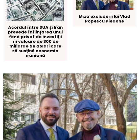
Miza excluderii lui Vlad
Popescu Piedone
Acordul între SUA şi Iran
prevede înfiinţarea unui
fond privat de investiţii
în valoare de 300 de
miliarde de dolari care
să susţină economia
iraniană