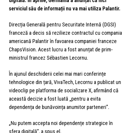
digitală. În aprilie, Germania a anunțat că nici
serviciul său de informații nu va mai utiliza Palantir.
Direcția Generală pentru Securitate Internă (DGSI)
franceză a decis să rezilieze contractul cu compania
americană Palantir în favoarea companiei franceze
ChapsVision. Acest lucru a fost anunțat de prim-
ministrul francez Sébastien Lecornu.
În ajunul deschiderii celei mai mari conferințe
tehnologice din țară, VivaTech, Lecornu a publicat un
videoclip pe platforma de socializare X, afirmând că
această decizie a fost luată „pentru a evita
dependența de bunăvoința anumitor parteneri”.
„Nu putem accepta noi dependențe strategice în
sfera digitală”, a spus el.