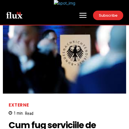
Subscribe
EXTERNE
1
min.
Read
Cum fug serviciile de