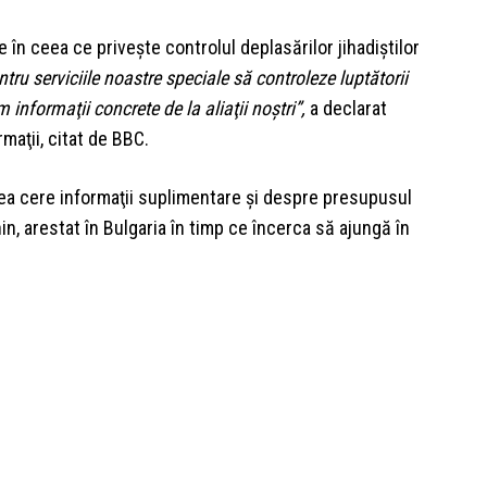
le în ceea ce priveşte controlul deplasărilor jihadiştilor
ru serviciile noastre speciale să controleze luptătorii
informaţii concrete de la aliaţii noştri”,
a declarat
rmaţii, citat de BBC.
ea cere informaţii suplimentare şi despre presupusul
in, arestat în Bulgaria în timp ce încerca să ajungă în