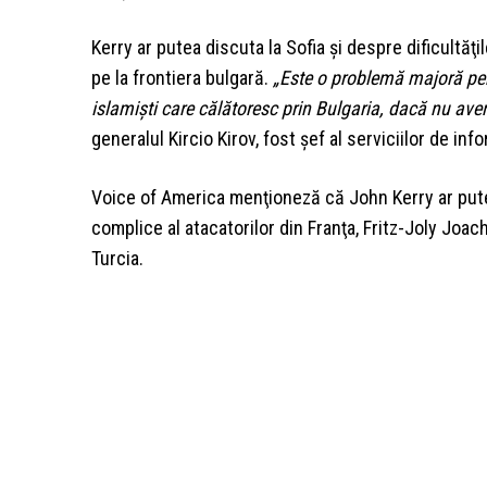
Kerry ar putea discuta la Sofia şi despre dificultăţi
pe la frontiera bulgară.
„Este o problemă majoră pent
islamişti care călătoresc prin Bulgaria, dacă nu avem 
generalul Kircio Kirov, fost şef al serviciilor de info
Voice of America menţioneză că John Kerry ar put
complice al atacatorilor din Franţa, Fritz-Joly Joach
Turcia.