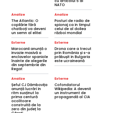
cu articolul 5 al
NATO
Analize
Analize
The Atlantic: O
Posturi de radio de
copilărie fără
spionaj ca in timpul
chatboți va deveni
celui de al doilea
un semn al elitei
război mondial
Externe
Externe
Marocanii anunță o
Drona care a trecut
invazie masivă a
prin România și s-a
enclavelor spaniole
prăbușit in Bulgaria
înainte de alegerile
este ucraineană
din septembrie din
Regat
Analize
Externe
Șeful CJ Dâmbovița
Cofondatorul
anunță lucrări in
Wikipedia: A devenit
ritm susținut la
un instrument de
prima centură
propagandă al CIA
ocolitoare
construită de la
zero din județ la