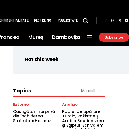
ONFIDENȚIALITATE
DESPRE NOI
PUBLICITATE
Vrancea
Mureș
Dâmbovița
Subscribe
Hot this week
Topics
Mai mult
Externe
Analize
Câștigătorii surpriză
Pactul de apărare
din închiderea
Turcia, Pakistan și
Strâmtorii Hormuz
Arabia Saudită vrea
și Egiptul. Echivalent