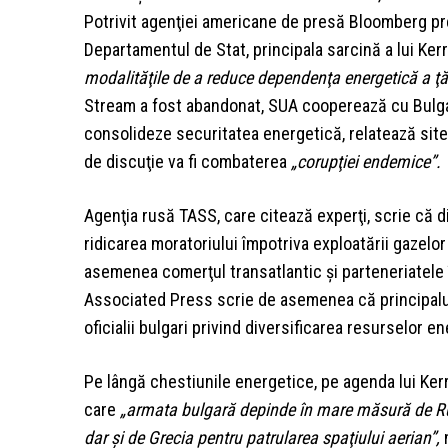
Potrivit agenţiei americane de presă Bloomberg pre
Departamentul de Stat, principala sarcină a lui Ker
modalităţile de a reduce dependenţa energetică a ţăr
Stream a fost abandonat, SUA cooperează cu Bulgari
consolideze securitatea energetică, relatează sit
de discuţie va fi combaterea
„corupţiei endemice”.
Agenţia rusă TASS, care citează experţi, scrie că d
ridicarea moratoriului împotriva exploatării gazelor
asemenea comerţul transatlantic şi parteneriatele 
Associated Press scrie de asemenea că principalul s
oficialii bulgari privind diversificarea resurselor e
Pe lângă chestiunile energetice, pe agenda lui Kerry
care
„armata bulgară depinde în mare măsură de Rus
dar şi de Grecia pentru patrularea spaţiului aerian”,