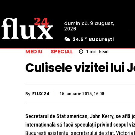
duminică, 9 august,
2026
24.5
București
C
MEDIU
SPECIAL
1
min.
Read
Culisele vizitei lui
By
FLUX 24
15 ianuarie 2015, 16:08
Secretarul de Stat american, John Kerry, se află joi 
internațională să facă speculații privind scopul viz
București asistentul secretarului de stat, Victoria