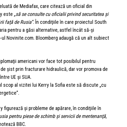
luată de Mediafax, care citează un oficial din
ry este
„să se consulte cu oficialii privind securitatea şi
ii faţă de Rusia”
. În condiţiile în care proiectul South
a pentru a găsi alternative, astfel încât să-şi
e-ul Novinite.com. Bloomberg adaugă că un alt subiect
iplomaţii americani vor face tot posibilul pentru
 de şist prin fracturare hidraulică, dar vor promova de
între UE şi SUA.
cop al vizitei lui Kerry la Sofia este să discute „cu
nergetice”.
 figurează şi probleme de apărare, în condiţiile în
ia pentru piese de schimb şi servicii de mentenanţă,
notează BBC.