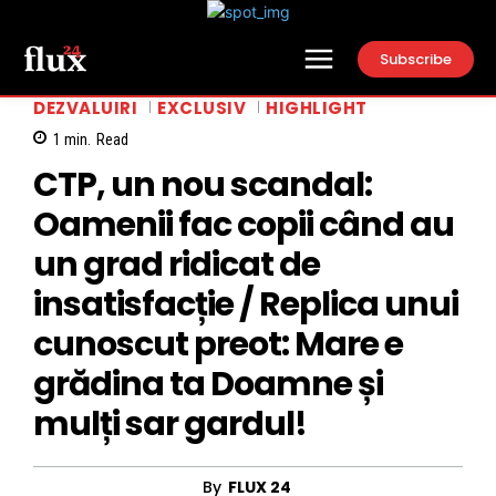
Subscribe
DEZVALUIRI
EXCLUSIV
HIGHLIGHT
1
min.
Read
CTP, un nou scandal:
Oamenii fac copii când au
un grad ridicat de
insatisfacție / Replica unui
cunoscut preot: Mare e
grădina ta Doamne și
mulți sar gardul!
By
FLUX 24