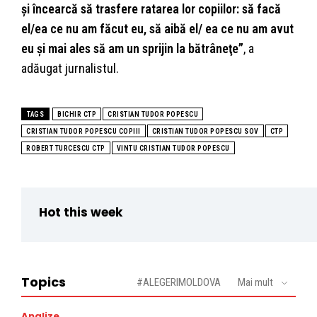
şi încearcă să trasfere ratarea lor copiilor: să facă
el/ea ce nu am făcut eu, să aibă el/ ea ce nu am avut
eu şi mai ales să am un sprijin la bătrâneţe”
, a
adăugat jurnalistul.
TAGS
BICHIR CTP
CRISTIAN TUDOR POPESCU
CRISTIAN TUDOR POPESCU COPIII
CRISTIAN TUDOR POPESCU SOV
CTP
ROBERT TURCESCU CTP
VINTU CRISTIAN TUDOR POPESCU
Hot this week
Topics
#ALEGERIMOLDOVA
Mai mult
Analize