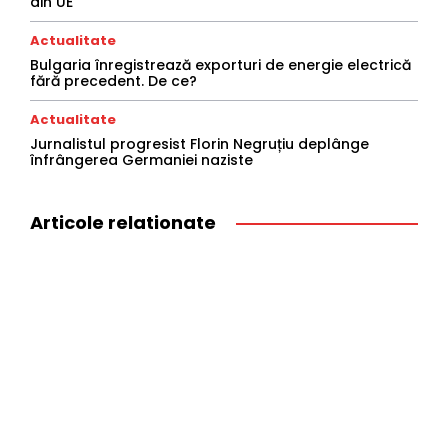
din UE
Actualitate
Bulgaria înregistrează exporturi de energie electrică
fără precedent. De ce?
Actualitate
Jurnalistul progresist Florin Negruțiu deplânge
înfrângerea Germaniei naziste
Articole relationate