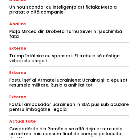
Un nou scandal cu inteligența artificială: Meta a
piratat o altă companiei
Analize
Piața Mircea din Drobeta Turnu Severin își schimbă
fața
Externe
Trump întâlnire cu sponsorii: El trebuie să câștige
viitoarele alegeri
Externe
Fostul șef al Armatei ucrainiene: Ucraina și-a epuizat
resursele militare, Rusia a anihilat tot
Externe
Fostul ambasador ucrainean in SUA pus sub acuzare
pentru îmbogățire ilegală
Actualitate
Gospodăriile din România se află deja printre cele
cu cel mai mic consum final de energie pe locuitor