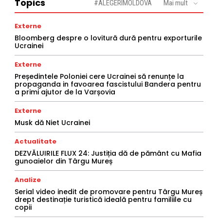
Topics
#ALEGERIMOLDOVA
Mai mult
Externe
Bloomberg despre o lovitură dură pentru exporturile
Ucrainei
Externe
Președintele Poloniei cere Ucrainei să renunțe la
propaganda in favoarea fascistului Bandera pentru
a primi ajutor de la Varșovia
Externe
Musk dă Niet Ucrainei
Actualitate
DEZVĂLUIRILE FLUX 24: Justiția dă de pământ cu Mafia
gunoaielor din Târgu Mureș
Analize
Serial video inedit de promovare pentru Târgu Mureș
drept destinație turistică ideală pentru familiile cu
copii