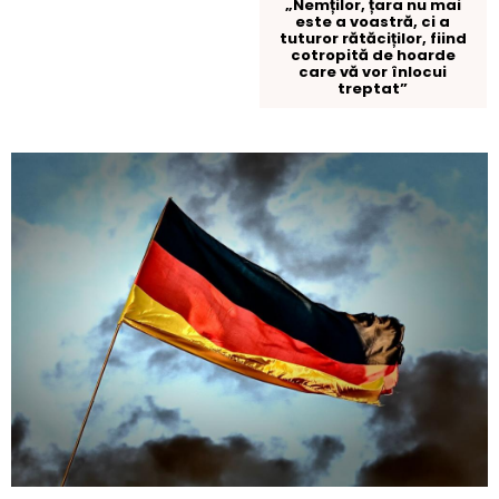
„Nemților, țara nu mai
este a voastră, ci a
tuturor rătăciților, fiind
cotropită de hoarde
care vă vor înlocui
treptat”