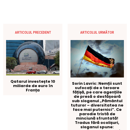
ARTICOLUL PRECEDENT
ARTICOLUL URMĂTOR
Qatarul investește 10
Sorin Lavric: Nemții sunt
miliarde de euro în
sufocați de o teroare
Franța
fățișă, pe care agențiile
de presă o desfășoară
sub sloganul „Pământul
tuturor – diversitatea ne
face mai puternici”. Ce
parodie tristă de
minciună sfruntată!
Tradus fără ocolișuri,
sloganul spune: