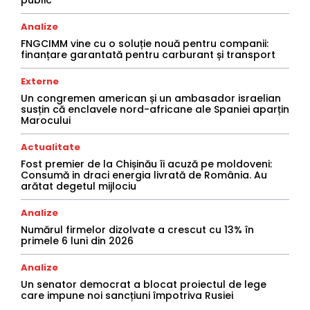
Analize
FNGCIMM vine cu o soluție nouă pentru companii:
finanțare garantată pentru carburant și transport
Externe
Un congremen american și un ambasador israelian
susțin că enclavele nord-africane ale Spaniei aparțin
Marocului
Actualitate
Fost premier de la Chișinău îi acuză pe moldoveni:
Consumă in draci energia livrată de România. Au
arătat degetul mijlociu
Analize
Numărul firmelor dizolvate a crescut cu 13% în
primele 6 luni din 2026
Analize
Un senator democrat a blocat proiectul de lege
care impune noi sancțiuni împotriva Rusiei