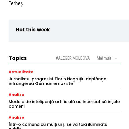
Terheș.
Hot this week
Topics
#ALEGERIMOLDOVA
Mai mult
Actualitate
Jurnalistul progresist Florin Negruțiu deplânge
înfrângerea Germaniei naziste
Analize
Modele de inteligență artificială au încercat să înșele
oamenii
Analize
Într-o comună cu mulți urși se va tăia iluminatul
public