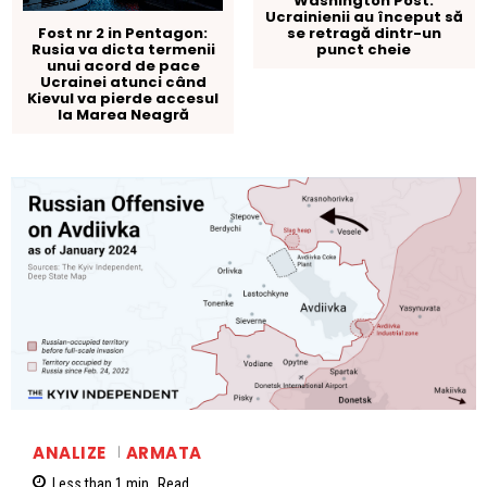
Washington Post:
Ucrainienii au început să
se retragă dintr-un
Fost nr 2 in Pentagon:
punct cheie
Rusia va dicta termenii
unui acord de pace
Ucrainei atunci când
Kievul va pierde accesul
la Marea Neagră