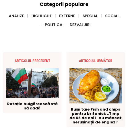
Categorii populare
ANALIZE
HIGHLIGHT
EXTERNE
SPECIAL
SOCIAL
POLITICA
DEZVALUIRI
ARTICOLUL PRECEDENT
ARTICOLUL URMĂTOR
Rotația bulgărească stă
să cadă
Rușii taie Fish and chips
pentru britanici: „Timp
de 68 de ani l-au mâncat
nerușinații de englezi”