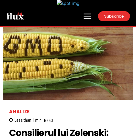
Subscribe
ANALIZE
Less than 1
min.
Read
Consilierul lui Zelenski: