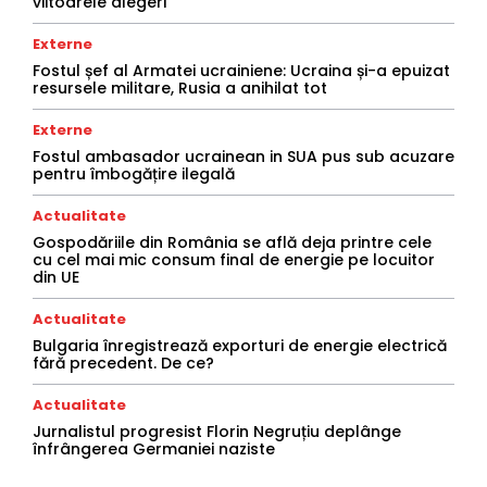
viitoarele alegeri
Externe
Fostul șef al Armatei ucrainiene: Ucraina și-a epuizat
resursele militare, Rusia a anihilat tot
Externe
Fostul ambasador ucrainean in SUA pus sub acuzare
pentru îmbogățire ilegală
Actualitate
Gospodăriile din România se află deja printre cele
cu cel mai mic consum final de energie pe locuitor
din UE
Actualitate
Bulgaria înregistrează exporturi de energie electrică
fără precedent. De ce?
Actualitate
Jurnalistul progresist Florin Negruțiu deplânge
înfrângerea Germaniei naziste