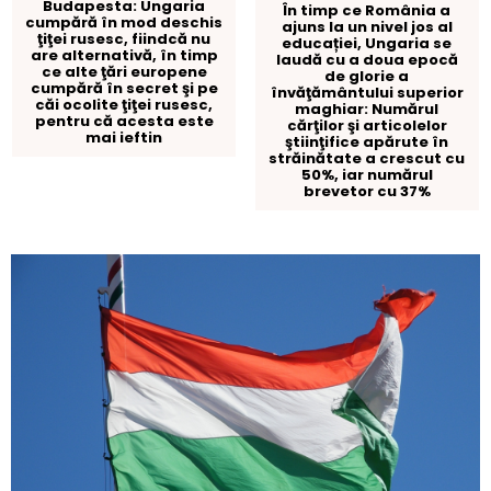
Budapesta: Ungaria
În timp ce România a
cumpără în mod deschis
ajuns la un nivel jos al
ţiţei rusesc, fiindcă nu
educației, Ungaria se
are alternativă, în timp
laudă cu a doua epocă
ce alte ţări europene
de glorie a
cumpără în secret şi pe
învăţământului superior
căi ocolite ţiţei rusesc,
maghiar: Numărul
pentru că acesta este
cărţilor şi articolelor
mai ieftin
ştiinţifice apărute în
străinătate a crescut cu
50%, iar numărul
brevetor cu 37%