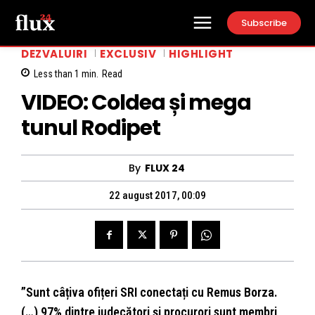
Subscribe
DEZVALUIRI
EXCLUSIV
HIGHLIGHT
Less than 1
min.
Read
VIDEO: Coldea și mega
tunul Rodipet
By
FLUX 24
22 august 2017, 00:09
”Sunt câțiva ofițeri SRI conectați cu Remus Borza.
(…) 97% dintre judecători și procurori sunt membri