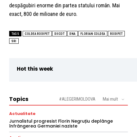
despăgubiri enorme din partea statului român. Mai
exact, 800 de milioane de euro.
TAGS
COLDEA RODIPET
DIICOT
DNA
FLORIAN COLDEA
RODIPET
SRI
Hot this week
Topics
#ALEGERIMOLDOVA
Mai mult
Actualitate
Jurnalistul progresist Florin Negruțiu deplânge
înfrângerea Germaniei naziste