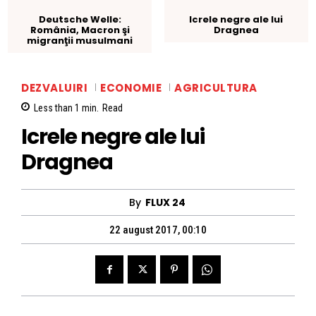
Deutsche Welle:
Icrele negre ale lui
România, Macron şi
Dragnea
migranţii musulmani