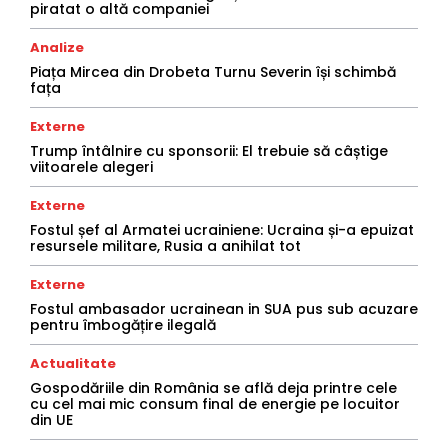
piratat o altă companiei
Analize
Piața Mircea din Drobeta Turnu Severin își schimbă
fața
Externe
Trump întâlnire cu sponsorii: El trebuie să câștige
viitoarele alegeri
Externe
Fostul șef al Armatei ucrainiene: Ucraina și-a epuizat
resursele militare, Rusia a anihilat tot
Externe
Fostul ambasador ucrainean in SUA pus sub acuzare
pentru îmbogățire ilegală
Actualitate
Gospodăriile din România se află deja printre cele
cu cel mai mic consum final de energie pe locuitor
din UE