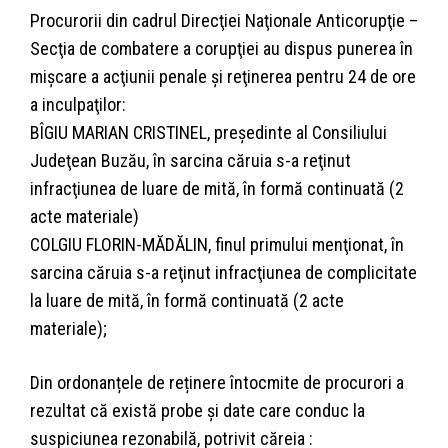
Procurorii din cadrul Direcţiei Naţionale Anticorupţie –
Secţia de combatere a corupţiei au dispus punerea în
mişcare a acţiunii penale şi reţinerea pentru 24 de ore
a inculpaţilor:
BÎGIU MARIAN CRISTINEL, preşedinte al Consiliului
Judeţean Buzău, în sarcina căruia s-a reţinut
infracţiunea de luare de mită, în formă continuată (2
acte materiale)
COLGIU FLORIN-MĂDĂLIN, finul primului menţionat, în
sarcina căruia s-a reţinut infracţiunea de complicitate
la luare de mită, în formă continuată (2 acte
materiale);
Din ordonanțele de reținere întocmite de procurori a
rezultat că există probe şi date care conduc la
suspiciunea rezonabilă, potrivit căreia :