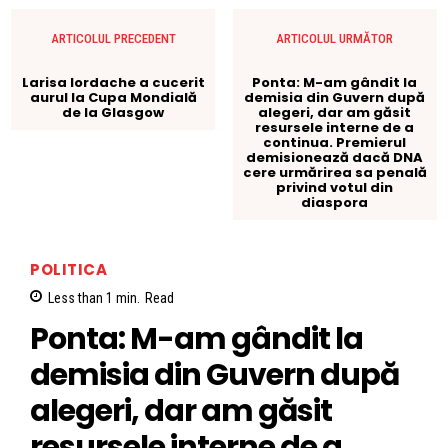
ARTICOLUL PRECEDENT
ARTICOLUL URMĂTOR
Larisa Iordache a cucerit
Ponta: M-am gândit la
aurul la Cupa Mondială
demisia din Guvern după
de la Glasgow
alegeri, dar am găsit
resursele interne de a
continua. Premierul
demisionează dacă DNA
cere urmărirea sa penală
privind votul din
diaspora