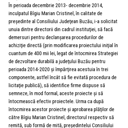
În perioada decembrie 2013- decembrie 2014,
inculpatul Bîgiu Marian Cristinel, în calitate de
preşedinte al Consiliului Judeţean Buzău, i-a solicitat
unuia dintre directorii din cadrul instituţiei, să facă
demersuri pentru declanşarea procedurilor de
achiziţie directă (prin modificarea proiectului iniţial în
cuantum de 400 mii lei, legat de întocmirea Strategiei
de dezvoltare durabilă a judeţului Buzău pentru
perioada 2014-2020 şi împărţirea acestuia în trei
componente, astfel încât să fie evitată procedura de
licitaţie publică), să identifice firme dispuse să
semneze, în mod formal, aceste proiecte şi să
întocmească efectiv proiectele. Urma ca după
întocmirea acestor proiecte şi aprobarea plăţilor de
către Bîgiu Marian Cristinel, directorul respectiv să
remită, sub formă de mită, preşedintelui Consiliului