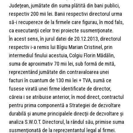
Judeţean, jumătate din suma plătită din bani publici,
respectiv 200 mii lei. Banii respectivi directorul urma
să-i recupereze de la firmele care figurau, în mod fals,
ca executanţii celor trei proiecte susmenţionate.
În acest sens, în jurul datei de 20.12.2013, directorul
respectiv i-a remis lui Bîgiu Marian Cristinel, prin
intermediul finului acestuia, Colgiu Florin Mădălin,
suma de aproximativ 70 mii lei, sub formă de mită,
reprezentând jumătate din contravaloarea unei
facturi în cuantum de 130 mii lei + TVA, sumă ce
fusese virată unei firme identificate de director,
căreia i se atribuise anterior, în mod direct, contractul
pentru prima componentă a Strategiei de dezvoltare
durabilă şi anume principalele direcţii de dezvoltare şi
analiza S.W.O.T. Directorul, la rândul său, primise suma
susmenţionată de la reprezentantul legal al firmei.