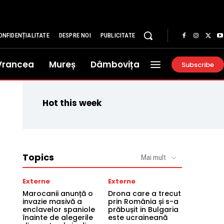
ONFIDENȚIALITATE
DESPRE NOI
PUBLICITATE
Vrancea
Mureș
Dâmbovița
Subscribe
Hot this week
Topics
Mai mult
Externe
Externe
Marocanii anunță o
Drona care a trecut
invazie masivă a
prin România și s-a
enclavelor spaniole
prăbușit in Bulgaria
înainte de alegerile
este ucraineană