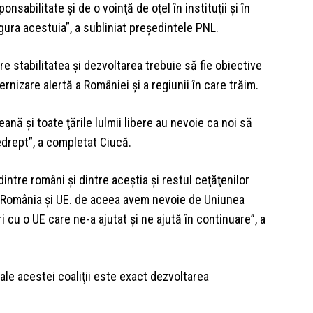
sabilitate şi de o voinţă de oţel în instituţii şi în
gura acestuia”, a subliniat preşedintele PNL.
e stabilitatea şi dezvoltarea trebuie să fie obiective
nizare alertă a României şi a regiunii în care trăim.
ă şi toate ţările lulmii libere au nevoie ca noi să
edrept”, a completat Ciucă.
ntre români şi dintre aceştia şi restul ceţăţenilor
n România şi UE. de aceea avem nevoie de Uniunea
i cu o UE care ne-a ajutat şi ne ajută în continuare”, a
ale acestei coaliţii este exact dezvoltarea