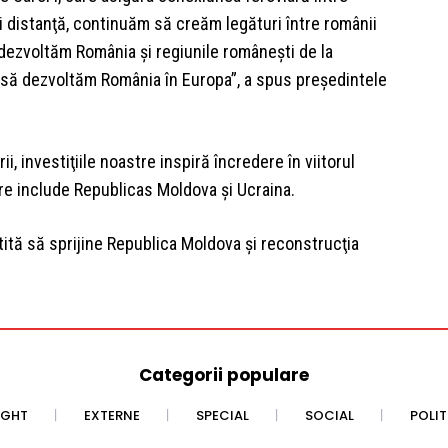
i distanţă, continuăm să creăm legături între românii
ezvoltăm România şi regiunile româneşti de la
 să dezvoltăm România în Europa”, a spus preşedintele
rii, investiţiile noastre inspiră încredere în viitorul
care include Republicas Moldova şi Ucraina.
ită să sprijine Republica Moldova şi reconstrucţia
Categorii populare
IGHT
EXTERNE
SPECIAL
SOCIAL
POLI