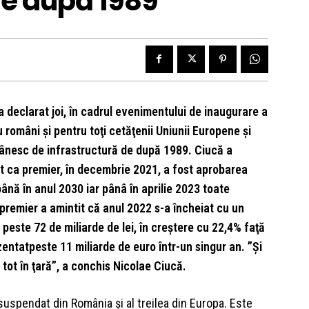
de după 1989
a declarat joi, în cadrul evenimentului de inaugurare a
români şi pentru toţi cetăţenii Uniunii Europene şi
mânesc de infrastructură de după 1989. Ciucă a
cut ca premier, în decembrie 2021, a fost aprobarea
până în anul 2030 iar pânâ în aprilie 2023 toate
l premier a amintit că anul 2022 s-a încheiat cu un
e peste 72 de miliarde de lei, în creştere cu 22,4% faţă
ezentatpeste 11 miliarde de euro într-un singur an. ”Şi
tot în ţară”, a conchis Nicolae Ciucă.
uspendat din România şi al treilea din Europa. Este