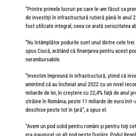
”Printre primele lucruri pe care le-am făcut ca pr
de investiţii în infrastructură rutieră până în anul 
fost utilizate integral, ceea ce arată seriozitatea 
”Nu întâmplător podurile sunt unul dintre cele tre
spus Ciucă, arătând că finanţarea pentru acest po
nerambursabile.
”Investim împreună în infrastructură, ştiind că inves
amintind că au încheiat anul 2022 cu un nivel record
miliarde de lei, în creştere cu 22,4% faţă de anul p
străine în România, peste 11 miliarde de euro într-u
deschise peste tot în ţară”, a spus el.
”Avem un pod solid pentru români şi pentru toţi cet
era inaugurat un alt pod peste Dunăre, Podul Regele