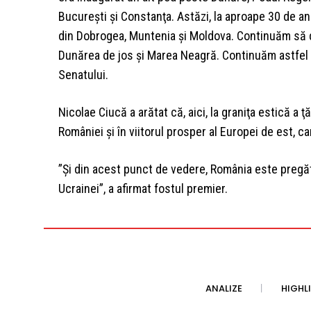
Bucureşti şi Constanţa. Astăzi, la aproape 30 de an
din Dobrogea, Muntenia şi Moldova. Continuăm să d
Dunărea de jos şi Marea Neagră. Continuăm astfel
Senatului.
Nicolae Ciucă a arătat că, aici, la graniţa estică a ţă
României şi în viitorul prosper al Europei de est, 
”Şi din acest punct de vedere, România este pregăt
Ucrainei”, a afirmat fostul premier.
ANALIZE
HIGHL