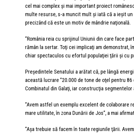
cel mai complex şi mai important proiect românesc 
multe resurse, s-a muncit mult şi iată că a ieşit un l
precizând că este un motiv de mândrie naţională.
”România reia cu sprijinul Uniunii din care face pa
rămân la sertar. Toţi cei implicaţi am demonstrat, 
chiar spectaculos cu efortul populaţiei ţării şi cu 
Preşedintele Senatului a arătat că, pe lângă energia
această lucrare ”20.000 de tone de oţel pentru 86 
Combinatul din Galaţi, iar construcţia segmentelor a
”Avem astfel un exemplu excelent de colaborare reg
mare utilitate, în zona Dunării de Jos”, a mai afirm
”Aşa trebuie să facem în toate regiunile ţării. Ave