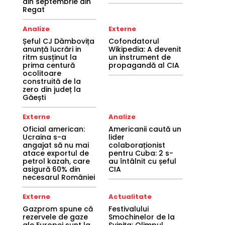
din septembrie din
Regat
Analize
Externe
Șeful CJ Dâmbovița
Cofondatorul
anunță lucrări in
Wikipedia: A devenit
ritm susținut la
un instrument de
prima centură
propagandă al CIA
ocolitoare
construită de la
zero din județ la
Găești
Externe
Analize
Oficial american:
Americanii caută un
Ucraina s-a
lider
angajat să nu mai
colaboraționist
atace exportul de
pentru Cuba: 2 s-
petrol kazah, care
au întâlnit cu șeful
asigură 60% din
CIA
necesarul României
Externe
Actualitate
Gazprom spune că
Festivalului
rezervele de gaze
Smochinelor de la