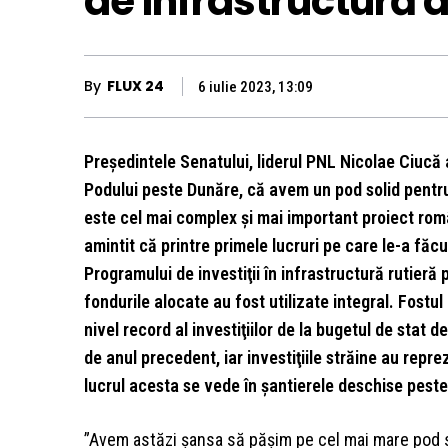
de infrastructură 
By
FLUX 24
6 iulie 2023, 13:09
Preşedintele Senatului, liderul PNL Nicolae Ciucă 
Podului peste Dunăre, că avem un pod solid pentru 
este cel mai complex şi mai important proiect ro
amintit că printre primele lucruri pe care le-a fă
Programului de investiţii în infrastructură rutieră 
fondurile alocate au fost utilizate integral. Fostu
nivel record al investiţiilor de la bugetul de stat d
de anul precedent, iar investiţiile străine au repr
lucrul acesta se vede în şantierele deschise peste 
”Avem astăzi şansa să păşim pe cel mai mare pod s