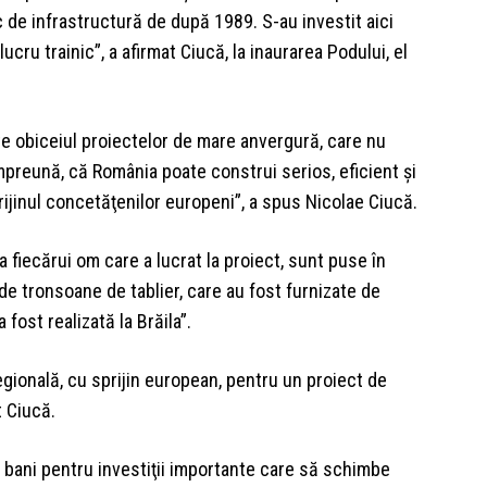
de infrastructură de după 1989. S-au investit aici
ucru trainic”, a afirmat Ciucă, la inaurarea Podului, el
rte obiceiul proiectelor de mare anvergură, care nu
împreună, că România poate construi serios, eficient şi
prijinul concetăţenilor europeni”, a spus Nicolae Ciucă.
 fiecărui om care a lucrat la proiect, sunt puse în
de tronsoane de tablier, care au fost furnizate de
 fost realizată la Brăila”.
ională, cu sprijin european, pentru un proiect de
at Ciucă.
m bani pentru investiţii importante care să schimbe