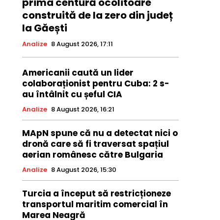
prima centură ocolitoare
construită de la zero din județ
la Găești
Analize
8 August 2026, 17:11
Americanii caută un lider
colaboraționist pentru Cuba: 2 s-
au întâlnit cu șeful CIA
Analize
8 August 2026, 16:21
MApN spune că nu a detectat nici o
dronă care să fi traversat spațiul
aerian românesc către Bulgaria
Analize
8 August 2026, 15:30
Turcia a început să restricționeze
transportul maritim comercial în
Marea Neagră