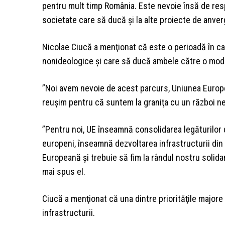
pentru mult timp România. Este nevoie însă de respon
societate care să ducă şi la alte proiecte de anver
Nicolae Ciucă a menţionat că este o perioadă în car
nonideologice şi care să ducă ambele către o moder
”Noi avem nevoie de acest parcurs, Uniunea European
reuşim pentru că suntem la graniţa cu un război n
”Pentru noi, UE înseamnă consolidarea legăturilor di
europeni, înseamnă dezvoltarea infrastructurii di
Europeană şi trebuie să fim la rândul nostru solidar
mai spus el.
Ciucă a menţionat că una dintre priorităţile majore 
infrastructurii.