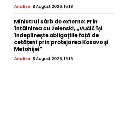
Analize
8 August 2026, 15:18
Ministrul sârb de externe: Prin
întâlnirea cu Zelenski, „Vučić își
îndeplinește obligațiile față de
cetățeni prin protejarea Kosovo și
Metohijei”
Analize
8 August 2026, 15:13