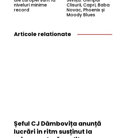
ale Europei sunt la
Svinița: Olimpul
niveluri minime
Clisurii, Capri, Baba
record
Novac, Phoenix și
Moody Blues
Articole relationate
Șeful CJ Dâmbovița anunță
lucrări in ritm susținut la