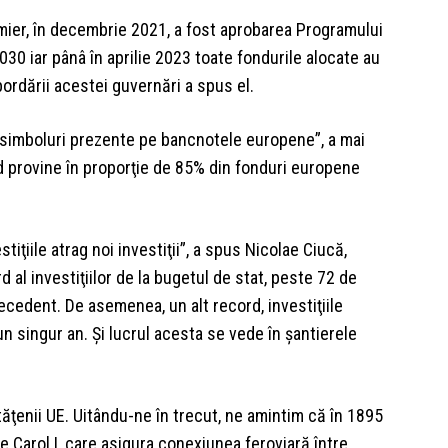
emier, în decembrie 2021, a fost aprobarea Programului
2030 iar pânâ în aprilie 2023 toate fondurile alocate au
abordării acestei guvernări a spus el.
i simboluri prezente pe bancnotele europene”, a mai
d provine în proporţie de 85% din fonduri europene
tiţiile atrag noi investiţii”, a spus Nicolae Ciucă,
 al investiţiilor de la bugetul de stat, peste 72 de
recedent. De asemenea, un alt record, investiţiile
n singur an. Şi lucrul acesta se vede în şantierele
ăţenii UE. Uitându-ne în trecut, ne amintim că în 1895
 Carol I, care asigura conexiunea feroviară între