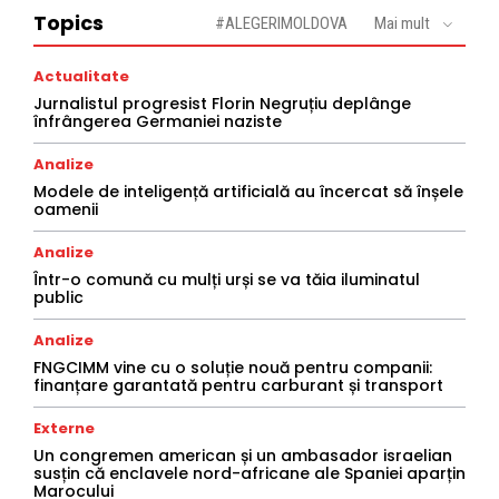
Topics
#ALEGERIMOLDOVA
Mai mult
Actualitate
Jurnalistul progresist Florin Negruțiu deplânge
înfrângerea Germaniei naziste
Analize
Modele de inteligență artificială au încercat să înșele
oamenii
Analize
Într-o comună cu mulți urși se va tăia iluminatul
public
Analize
FNGCIMM vine cu o soluție nouă pentru companii:
finanțare garantată pentru carburant și transport
Externe
Un congremen american și un ambasador israelian
susțin că enclavele nord-africane ale Spaniei aparțin
Marocului