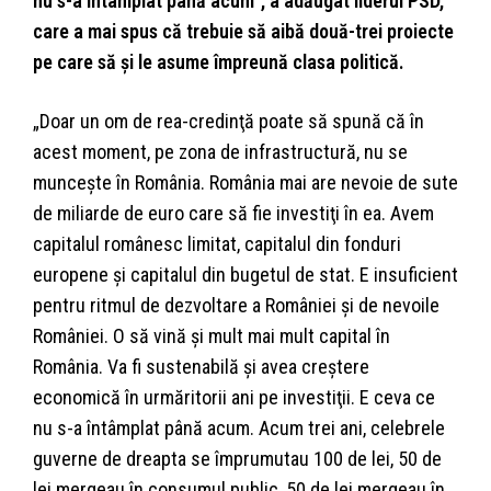
nu s-a întâmplat până acum”, a adăugat liderul PSD,
care a mai spus că trebuie să aibă două-trei proiecte
pe care să şi le asume împreună clasa politică.
„Doar un om de rea-credinţă poate să spună că în
acest moment, pe zona de infrastructură, nu se
munceşte în România. România mai are nevoie de sute
de miliarde de euro care să fie investiţi în ea. Avem
capitalul românesc limitat, capitalul din fonduri
europene şi capitalul din bugetul de stat. E insuficient
pentru ritmul de dezvoltare a României şi de nevoile
României. O să vină şi mult mai mult capital în
România. Va fi sustenabilă şi avea creştere
economică în urmăritorii ani pe investiţii. E ceva ce
nu s-a întâmplat până acum. Acum trei ani, celebrele
guverne de dreapta se împrumutau 100 de lei, 50 de
lei mergeau în consumul public, 50 de lei mergeau în