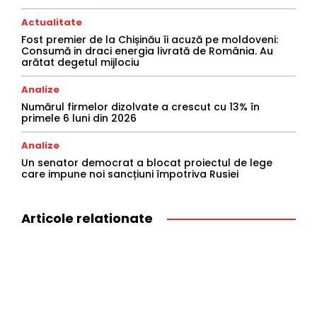
Actualitate
Fost premier de la Chișinău îi acuză pe moldoveni:
Consumă in draci energia livrată de România. Au
arătat degetul mijlociu
Analize
Numărul firmelor dizolvate a crescut cu 13% în
primele 6 luni din 2026
Analize
Un senator democrat a blocat proiectul de lege
care impune noi sancțiuni împotriva Rusiei
Articole relationate