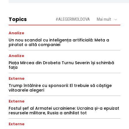
Topics
#ALEGERIMOLDOVA
Mai mult
Analize
Un nou scandal cu inteligența artificială: Meta a
piratat o altă companiei
Analize
Piața Mircea din Drobeta Turnu Severin își schimbă
fața
Externe
Trump întâlnire cu sponsorii: El trebuie să câștige
viitoarele alegeri
Externe
Fostul șef al Armatei ucrainiene: Ucraina și-a epuizat
resursele militare, Rusia a anihilat tot
Externe