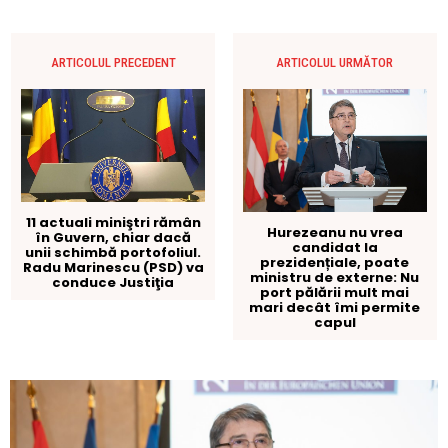
ARTICOLUL PRECEDENT
ARTICOLUL URMĂTOR
11 actuali miniştri rămân
Hurezeanu nu vrea
în Guvern, chiar dacă
candidat la
unii schimbă portofoliul.
prezidențiale, poate
Radu Marinescu (PSD) va
ministru de externe: Nu
conduce Justiţia
port pălării mult mai
mari decât îmi permite
capul