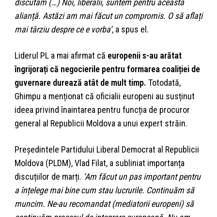
discutăm (…) Noi, liberalii, suntem pentru această
alianță. Astăzi am mai făcut un compromis. O să aflați
mai târziu despre ce e vorba’
, a spus el.
Liderul PL a mai afirmat că
europenii s-au arătat
îngrijorați că negocierile pentru formarea coaliției de
guvernare durează atât de mult timp.
Totodată,
Ghimpu a menționat că oficialii europeni au susținut
ideea privind înaintarea pentru funcția de procuror
general al Republicii Moldova a unui expert străin.
Președintele Partidului Liberal Democrat al Republicii
Moldova (PLDM), Vlad Filat, a subliniat importanța
discuțiilor de marți.
‘Am făcut un pas important pentru
a înțelege mai bine cum stau lucrurile. Continuăm să
muncim. Ne-au recomandat (mediatorii europeni) să