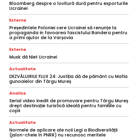
Bloomberg despre o lovitură dură pentru exporturile
Ucrainei
Externe
Președintele Poloniei cere Ucrainei să renunțe la
propaganda in favoarea fascistului Bandera pentru
a primi ajutor de la Varșovia
Externe
Musk dă Niet Ucrainei
Actualitate
DEZVĂLUIRILE FLUX 24: Justiția dă de pământ cu Mafia
gunoaielor din Târgu Mureș
Analize
Serial video inedit de promovare pentru Târgu Mureș
drept destinație turistică ideală pentru familiile cu
copii
Actualitate
Normele de aplicare ale noii Legi a Biodiversității
(jalon-cheie în PNRR) nu recunosc meritele