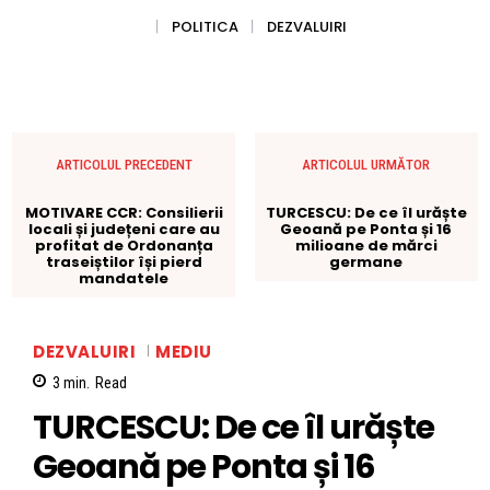
POLITICA
DEZVALUIRI
ARTICOLUL PRECEDENT
ARTICOLUL URMĂTOR
MOTIVARE CCR: Consilierii
TURCESCU: De ce îl urăște
locali și județeni care au
Geoană pe Ponta și 16
profitat de Ordonanța
milioane de mărci
traseiștilor își pierd
germane
mandatele