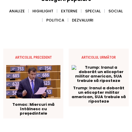
ANALIZE
HIGHLIGHT
EXTERNE
SPECIAL
SOCIAL
POLITICA
DEZVALUIRI
ARTICOLUL PRECEDENT
ARTICOLUL URMĂTOR
Trump: Iranul a doborât
un elicopter militar
american, SUA trebuie să
riposteze
Tomac: Miercuri mă
întâlnesc cu
președintele