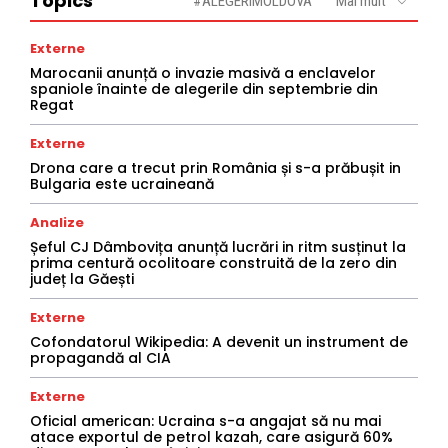
Topics
#ALEGERIMOLDOVA
Mai mult
Externe
Marocanii anunță o invazie masivă a enclavelor
spaniole înainte de alegerile din septembrie din
Regat
Externe
Drona care a trecut prin România și s-a prăbușit in
Bulgaria este ucraineană
Analize
Șeful CJ Dâmbovița anunță lucrări in ritm susținut la
prima centură ocolitoare construită de la zero din
județ la Găești
Externe
Cofondatorul Wikipedia: A devenit un instrument de
propagandă al CIA
Externe
Oficial american: Ucraina s-a angajat să nu mai
atace exportul de petrol kazah, care asigură 60%