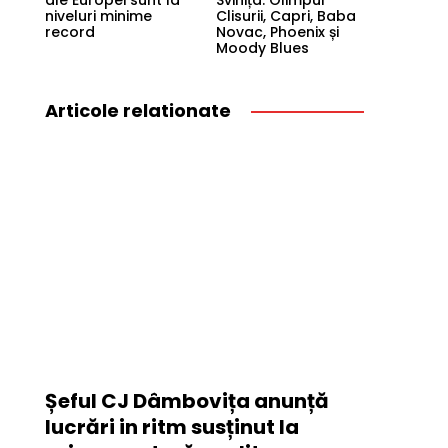
ale Europei sunt la
Svinița: Olimpul
niveluri minime
Clisurii, Capri, Baba
record
Novac, Phoenix și
Moody Blues
Articole relationate
Șeful CJ Dâmbovița anunță
lucrări in ritm susținut la