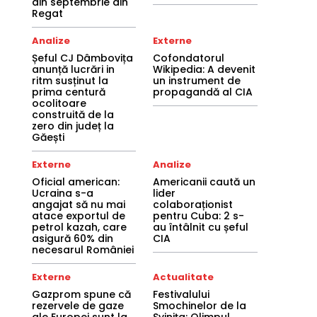
din septembrie din
Regat
Analize
Externe
Șeful CJ Dâmbovița
Cofondatorul
anunță lucrări in
Wikipedia: A devenit
ritm susținut la
un instrument de
prima centură
propagandă al CIA
ocolitoare
construită de la
zero din județ la
Găești
Externe
Analize
Oficial american:
Americanii caută un
Ucraina s-a
lider
angajat să nu mai
colaboraționist
atace exportul de
pentru Cuba: 2 s-
petrol kazah, care
au întâlnit cu șeful
asigură 60% din
CIA
necesarul României
Externe
Actualitate
Gazprom spune că
Festivalului
rezervele de gaze
Smochinelor de la