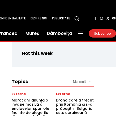
ONFIDENȚIALITATE
DESPRE NOI
PUBLICITATE
Vrancea
Mureș
Dâmbovița
Subscribe
Hot this week
Topics
Mai mult
Externe
Externe
Marocanii anunță o
Drona care a trecut
invazie masivă a
prin România și s-a
enclavelor spaniole
prăbușit in Bulgaria
înainte de alegerile
este ucraineană