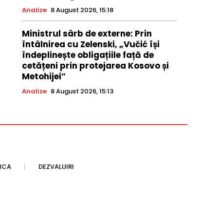
Analize
8 August 2026, 15:18
Ministrul sârb de externe: Prin
întâlnirea cu Zelenski, „Vučić își
îndeplinește obligațiile față de
cetățeni prin protejarea Kosovo și
Metohijei”
Analize
8 August 2026, 15:13
TICA
DEZVALUIRI