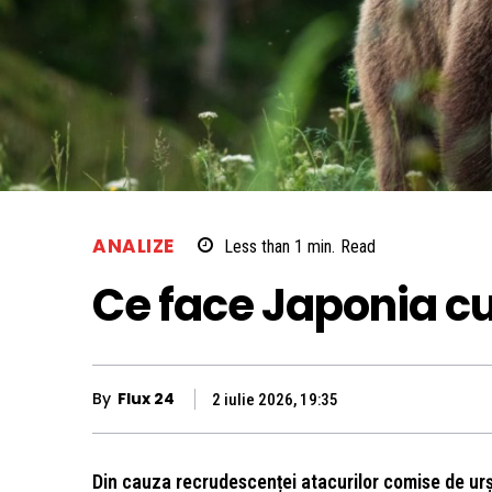
ANALIZE
Less than 1
min.
Read
Ce face Japonia cu
By
Flux 24
2 iulie 2026, 19:35
Din cauza recrudescenței atacurilor comise de urș