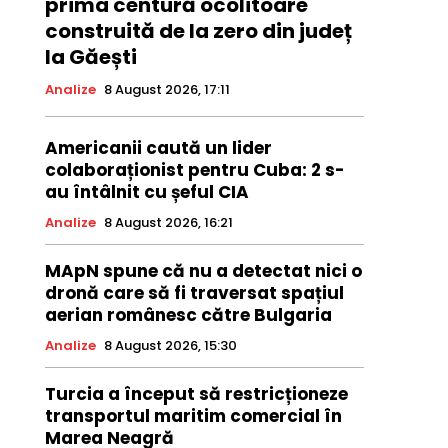
prima centură ocolitoare
construită de la zero din județ
la Găești
Analize
8 August 2026, 17:11
Americanii caută un lider
colaboraționist pentru Cuba: 2 s-
au întâlnit cu șeful CIA
Analize
8 August 2026, 16:21
MApN spune că nu a detectat nici o
dronă care să fi traversat spațiul
aerian românesc către Bulgaria
Analize
8 August 2026, 15:30
Turcia a început să restricționeze
transportul maritim comercial în
Marea Neagră