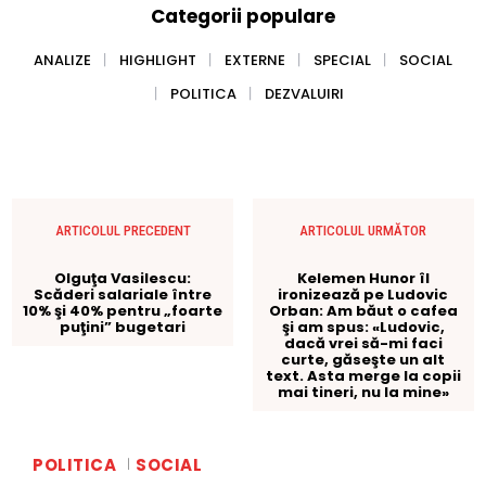
Categorii populare
ANALIZE
HIGHLIGHT
EXTERNE
SPECIAL
SOCIAL
POLITICA
DEZVALUIRI
ARTICOLUL PRECEDENT
ARTICOLUL URMĂTOR
Olguţa Vasilescu:
Kelemen Hunor îl
Scăderi salariale între
ironizează pe Ludovic
10% şi 40% pentru „foarte
Orban: Am băut o cafea
puţini” bugetari
şi am spus: «Ludovic,
dacă vrei să-mi faci
curte, găseşte un alt
text. Asta merge la copii
mai tineri, nu la mine»