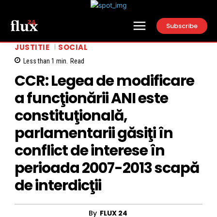
Subscribe
JUSTITIE
SOCIAL
Less than 1
min.
Read
CCR: Legea de modificare
a funcţionării ANI este
constituţională,
parlamentarii găsiţi în
conflict de interese în
perioada 2007-2013 scapă
de interdicţii
By
FLUX 24