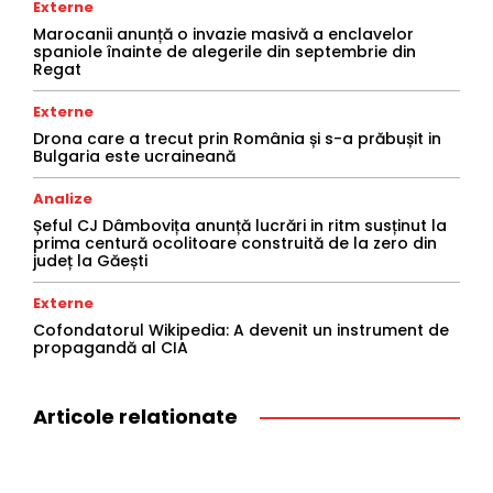
Externe
Marocanii anunță o invazie masivă a enclavelor
spaniole înainte de alegerile din septembrie din
Regat
Externe
Drona care a trecut prin România și s-a prăbușit in
Bulgaria este ucraineană
Analize
Șeful CJ Dâmbovița anunță lucrări in ritm susținut la
prima centură ocolitoare construită de la zero din
județ la Găești
Externe
Cofondatorul Wikipedia: A devenit un instrument de
propagandă al CIA
Articole relationate