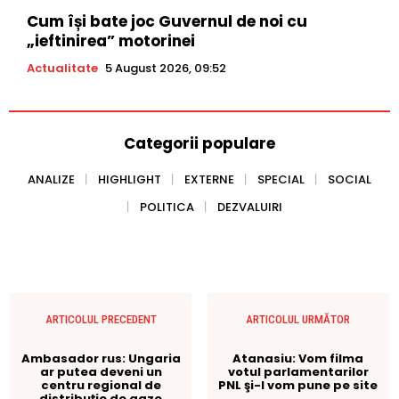
Cum își bate joc Guvernul de noi cu
„ieftinirea” motorinei
Actualitate
5 August 2026, 09:52
Categorii populare
ANALIZE
HIGHLIGHT
EXTERNE
SPECIAL
SOCIAL
POLITICA
DEZVALUIRI
ARTICOLUL PRECEDENT
ARTICOLUL URMĂTOR
Ambasador rus: Ungaria
Atanasiu: Vom filma
ar putea deveni un
votul parlamentarilor
centru regional de
PNL şi-l vom pune pe site
distribuţie de gaze