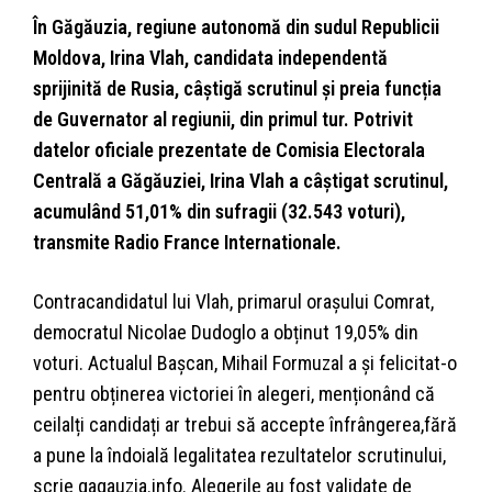
În Găgăuzia, regiune autonomă din sudul Republicii
Moldova, Irina Vlah, candidata independentă
sprijinită de Rusia, câștigă scrutinul și preia funcția
de Guvernator al regiunii, din primul tur. Potrivit
datelor oficiale prezentate de Comisia Electorala
Centrală a Găgăuziei, Irina Vlah a câștigat scrutinul,
acumulând 51,01% din sufragii (32.543 voturi),
transmite Radio France Internationale.
Contracandidatul lui Vlah, primarul orașului Comrat,
democratul Nicolae Dudoglo a obținut 19,05% din
voturi. Actualul Bașcan, Mihail Formuzal a și felicitat-o
pentru obținerea victoriei în alegeri, menționând că
ceilalți candidați ar trebui să accepte înfrângerea,fără
a pune la îndoială legalitatea rezultatelor scrutinului,
scrie gagauzia.info. Alegerile au fost validate de