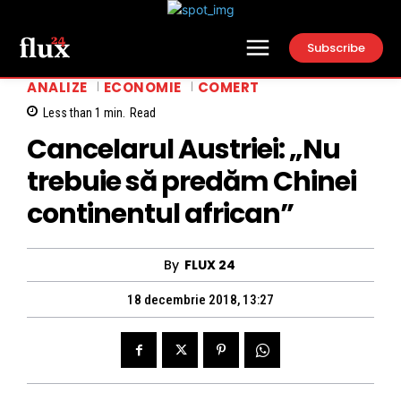
Subscribe
ANALIZE
ECONOMIE
COMERT
Less than 1
min.
Read
Cancelarul Austriei: „Nu
trebuie să predăm Chinei
continentul african”
By
FLUX 24
18 decembrie 2018, 13:27