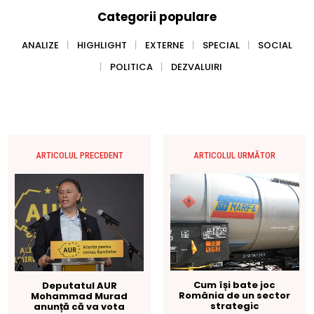
Categorii populare
ANALIZE
HIGHLIGHT
EXTERNE
SPECIAL
SOCIAL
POLITICA
DEZVALUIRI
ARTICOLUL PRECEDENT
ARTICOLUL URMĂTOR
Cum își bate joc
Deputatul AUR
România de un sector
Mohammad Murad
strategic
anunță că va vota