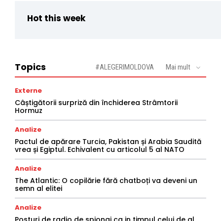
Hot this week
Topics
#ALEGERIMOLDOVA
Mai mult
Externe
Câștigătorii surpriză din închiderea Strâmtorii
Hormuz
Analize
Pactul de apărare Turcia, Pakistan și Arabia Saudită
vrea și Egiptul. Echivalent cu articolul 5 al NATO
Analize
The Atlantic: O copilărie fără chatboți va deveni un
semn al elitei
Analize
Posturi de radio de spionaj ca in timpul celui de al