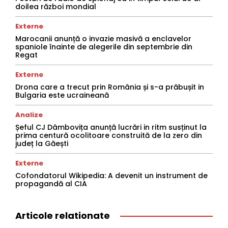
doilea război mondial
Externe
Marocanii anunță o invazie masivă a enclavelor
spaniole înainte de alegerile din septembrie din
Regat
Externe
Drona care a trecut prin România și s-a prăbușit in
Bulgaria este ucraineană
Analize
Șeful CJ Dâmbovița anunță lucrări in ritm susținut la
prima centură ocolitoare construită de la zero din
județ la Găești
Externe
Cofondatorul Wikipedia: A devenit un instrument de
propagandă al CIA
Articole relationate