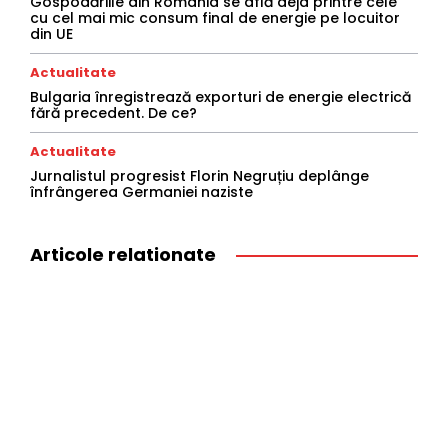
Gospodăriile din România se află deja printre cele
cu cel mai mic consum final de energie pe locuitor
din UE
Actualitate
Bulgaria înregistrează exporturi de energie electrică
fără precedent. De ce?
Actualitate
Jurnalistul progresist Florin Negruțiu deplânge
înfrângerea Germaniei naziste
Articole relationate