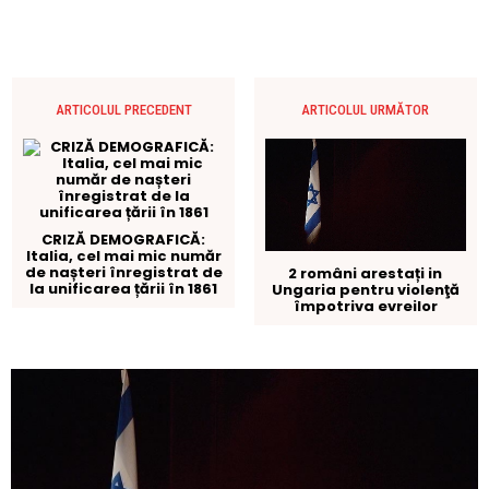
ARTICOLUL PRECEDENT
ARTICOLUL URMĂTOR
CRIZĂ DEMOGRAFICĂ:
Italia, cel mai mic număr
de nașteri înregistrat de
2 români arestați in
la unificarea țării în 1861
Ungaria pentru violenţă
împotriva evreilor