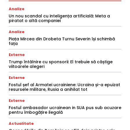
Analize
Un nou scandal cu inteligența artificială: Meta a
piratat o altă companiei
Analize
Piața Mircea din Drobeta Turnu Severin își schimbă
fața
Externe
Trump întâlnire cu sponsorii: El trebuie să câștige
viitoarele alegeri
Externe
Fostul șef al Armatei ucrainiene: Ucraina și-a epuizat
resursele militare, Rusia a anihilat tot
Externe
Fostul ambasador ucrainean in SUA pus sub acuzare
pentru îmbogățire ilegală
Actualitate