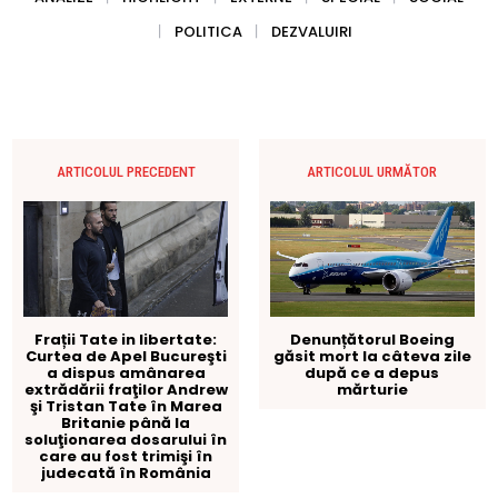
POLITICA
DEZVALUIRI
ARTICOLUL PRECEDENT
ARTICOLUL URMĂTOR
Denunțătorul Boeing
Frații Tate in libertate:
găsit mort la câteva zile
Curtea de Apel Bucureşti
după ce a depus
a dispus amânarea
mărturie
extrădării fraţilor Andrew
şi Tristan Tate în Marea
Britanie până la
soluţionarea dosarului în
care au fost trimişi în
judecată în România