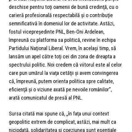
deschise pentru toţi oamenii de bună credinţă, cu o
carieră profesională respectabilă şi o contribuţie
semnificativă în domeniul lor de activitate. Astăzi,
fostul vicepreşedinte PNL, Ben-Oni Ardelean,
împreună cu platforma sa politică, revine în echipa
Partidului Naţional Liberal. Vrem, în acelaşi timp, să
lansăm un apel către toţi cei din zona de dreapta a
spectrului politic. Noi credem că viitorul este al celor
care pun umărul la viaţa cetăţii şi avem convingerea
că, împreună, putem orienta politica spre calitate,
eficienţă şi o viziune axată pe nevoile românilor”,
arată comunicatul de presă al PNL.
Sursa citată mai spune că, „în faţa unui context
geopolitic extrem de complicat, astăzi, mai mult ca
niciodată, solidaritatea şi coeziunea sunt esenţiale