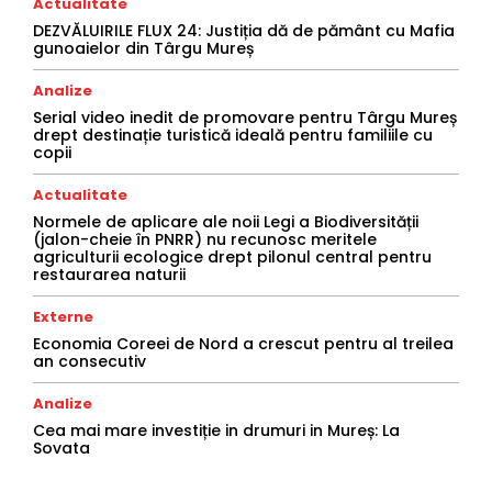
Actualitate
DEZVĂLUIRILE FLUX 24: Justiția dă de pământ cu Mafia
gunoaielor din Târgu Mureș
Analize
Serial video inedit de promovare pentru Târgu Mureș
drept destinație turistică ideală pentru familiile cu
copii
Actualitate
Normele de aplicare ale noii Legi a Biodiversității
(jalon-cheie în PNRR) nu recunosc meritele
agriculturii ecologice drept pilonul central pentru
restaurarea naturii
Externe
Economia Coreei de Nord a crescut pentru al treilea
an consecutiv
Analize
Cea mai mare investiție in drumuri in Mureș: La
Sovata