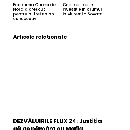
Economia Coreei de
Cea mai mare
Nord a crescut
investiție in drumuri
pentru al treilea an
in Mureș: La Sovata
consecutiv
Articole relationate
DEZVĂLUIRILE FLUX 24: Justiția
dă de pământ cu Mafia