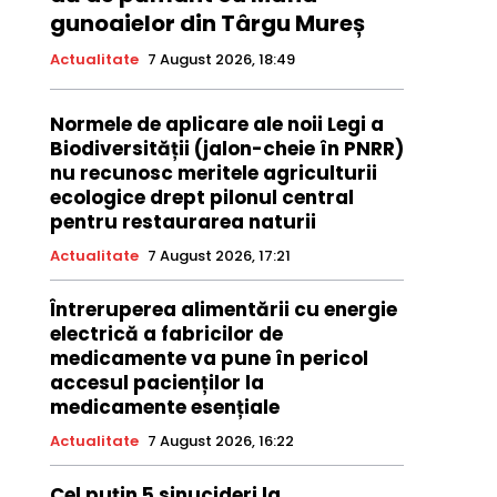
gunoaielor din Târgu Mureș
Actualitate
7 August 2026, 18:49
Normele de aplicare ale noii Legi a
Biodiversității (jalon-cheie în PNRR)
nu recunosc meritele agriculturii
ecologice drept pilonul central
pentru restaurarea naturii
Actualitate
7 August 2026, 17:21
Întreruperea alimentării cu energie
electrică a fabricilor de
medicamente va pune în pericol
accesul pacienților la
medicamente esențiale
Actualitate
7 August 2026, 16:22
Cel puțin 5 sinucideri la