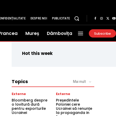
ONFIDENȚIALITATE
DESPRE NOI
PUBLICITATE
Vrancea
Mureș
Dâmbovița
Subscribe
Hot this week
Topics
Mai mult
Externe
Externe
Bloomberg despre
Președintele
o lovitură dură
Poloniei cere
pentru exporturile
Ucrainei să renunțe
Ucrainei
la propaganda in