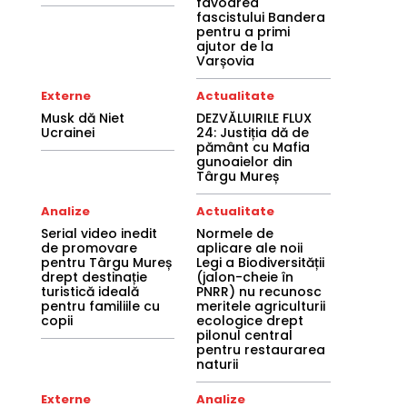
favoarea
fascistului Bandera
pentru a primi
ajutor de la
Varșovia
Externe
Actualitate
Musk dă Niet
DEZVĂLUIRILE FLUX
Ucrainei
24: Justiția dă de
pământ cu Mafia
gunoaielor din
Târgu Mureș
Analize
Actualitate
Serial video inedit
Normele de
de promovare
aplicare ale noii
pentru Târgu Mureș
Legi a Biodiversității
drept destinație
(jalon-cheie în
turistică ideală
PNRR) nu recunosc
pentru familiile cu
meritele agriculturii
copii
ecologice drept
pilonul central
pentru restaurarea
naturii
Externe
Analize