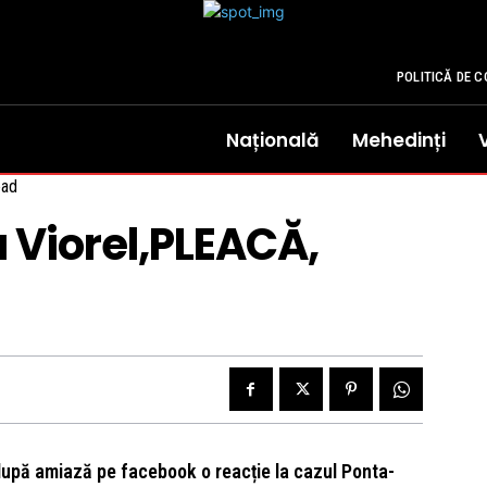
POLITICĂ DE C
Națională
Mehedinți
ad
 Viorel,PLEACĂ,
după amiază pe facebook o reacție la cazul Ponta-