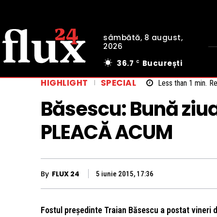
sâmbătă, 8 august,
2026
36.7
București
C
HIGHLIGHT
SPECIAL
Less than 1
min.
Re
Băsescu: Bună ziua
PLEACĂ ACUM
By
FLUX 24
5 iunie 2015, 17:36
Fostul președinte Traian Băsescu a postat vineri 