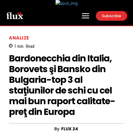
Subscribe
ANALIZE
1
min.
Read
Bardonecchia din Italia,
Borovets şi Bansko din
Bulgaria-top 3 al
staţiunilor de schi cu cel
mai bun raport calitate-
preţ din Europa
By
FLUX 24