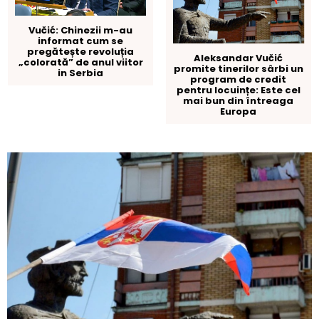
Vučić: Chinezii m-au
informat cum se
pregătește revoluția
Aleksandar Vučić
„colorată” de anul viitor
promite tinerilor sârbi un
in Serbia
program de credit
pentru locuințe: Este cel
mai bun din întreaga
Europa