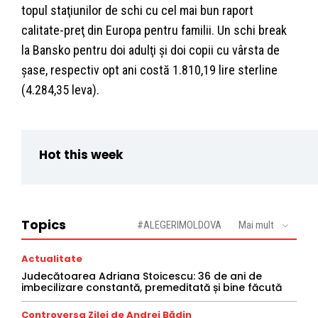
topul staţiunilor de schi cu cel mai bun raport
calitate-preţ din Europa pentru familii. Un schi break
la Bansko pentru doi adulţi şi doi copii cu vârsta de
şase, respectiv opt ani costă 1.810,19 lire sterline
(4.284,35 leva).
Hot this week
Topics
#ALEGERIMOLDOVA
Mai mult
Actualitate
Judecătoarea Adriana Stoicescu: 36 de ani de
imbecilizare constantă, premeditată și bine făcută
Controversa Zilei de Andrei Bădin