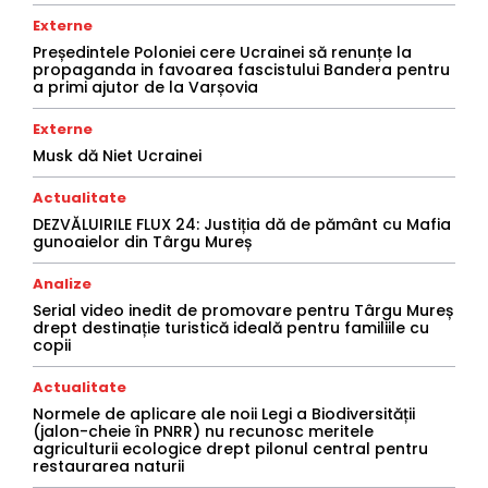
Externe
Președintele Poloniei cere Ucrainei să renunțe la
propaganda in favoarea fascistului Bandera pentru
a primi ajutor de la Varșovia
Externe
Musk dă Niet Ucrainei
Actualitate
DEZVĂLUIRILE FLUX 24: Justiția dă de pământ cu Mafia
gunoaielor din Târgu Mureș
Analize
Serial video inedit de promovare pentru Târgu Mureș
drept destinație turistică ideală pentru familiile cu
copii
Actualitate
Normele de aplicare ale noii Legi a Biodiversității
(jalon-cheie în PNRR) nu recunosc meritele
agriculturii ecologice drept pilonul central pentru
restaurarea naturii